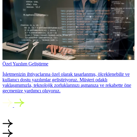
Özel Yazılım Geliştirme
İşletmenizin ihtiyaçlarına özel olarak tasarlanmış, ölçeklenebilir ve
kullanıcı dostu yazılımlar geliştiriyoruz. Müşteri odaklı
yaklaşımımızla, teknolojik zorluklarınızı aşmanıza ve rekabette öne
geçmenize yardımcı oluyoruz.