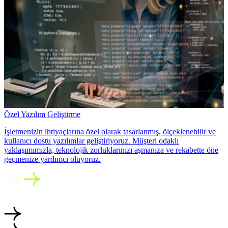
Özel Yazılım Geliştirme
İşletmenizin ihtiyaçlarına özel olarak tasarlanmış, ölçeklenebilir ve
kullanıcı dostu yazılımlar geliştiriyoruz. Müşteri odaklı
yaklaşımımızla, teknolojik zorluklarınızı aşmanıza ve rekabette öne
geçmenize yardımcı oluyoruz.