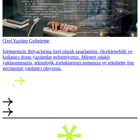
Özel Yazılım Geliştirme
İşletmenizin ihtiyaçlarına özel olarak tasarlanmış, ölçeklenebilir ve
kullanıcı dostu yazılımlar geliştiriyoruz. Müşteri odaklı
yaklaşımımızla, teknolojik zorluklarınızı aşmanıza ve rekabette öne
geçmenize yardımcı oluyoruz.