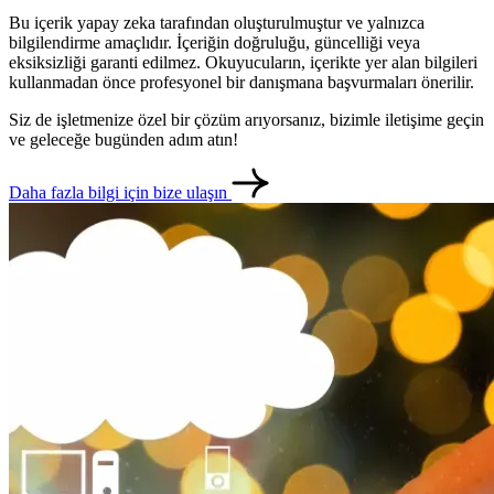
Bu içerik yapay zeka tarafından oluşturulmuştur ve yalnızca
bilgilendirme amaçlıdır. İçeriğin doğruluğu, güncelliği veya
eksiksizliği garanti edilmez. Okuyucuların, içerikte yer alan bilgileri
kullanmadan önce profesyonel bir danışmana başvurmaları önerilir.
Siz de işletmenize özel bir çözüm arıyorsanız, bizimle iletişime geçin
ve geleceğe bugünden adım atın!
Daha fazla bilgi için bize ulaşın
metlerimiz
İletişim
English