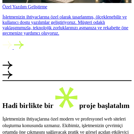
Özel Yazılım Geliştirme
İşletmenizin ihtiyaçlarına özel olarak tasarlanmış, ölçeklenebilir ve
kullanıcı dostu yazılımlar geliştiriyoruz. Müşteri odaklı
yaklaşımımızla, teknolojik zorluklarınızı aşmanıza ve rekabette öne
geçmenize yardımcı oluyoruz.
Hadi birlikte bir
proje başlatalım
İşletmenizin ihtiyaçlarına özel modern ve profesyonel web siteleri
oluşturma konusunda uzmanız. Ekibimiz, işletmenizin çevrimiçi
ortamda öne çıkmasını sağlayacak pratik ve görsel açıdan etkileyici