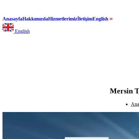
Anasayfa
Hakkımızda
Hizmetlerimiz
İletişim
English
English
Mersin T
Ana