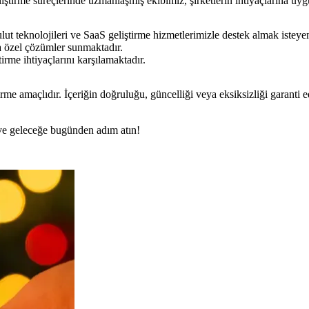
liştirme süreçlerinde uzmanlaşmış ekibimiz, şirketlerin ihtiyaçlarına uy
lut teknolojileri ve SaaS geliştirme hizmetlerimizle destek almak isteyen ş
na özel çözümler sunmaktadır.
irme ihtiyaçlarını karşılamaktadır.
rme amaçlıdır. İçeriğin doğruluğu, güncelliği veya eksiksizliği garanti 
n ve geleceğe bugünden adım atın!