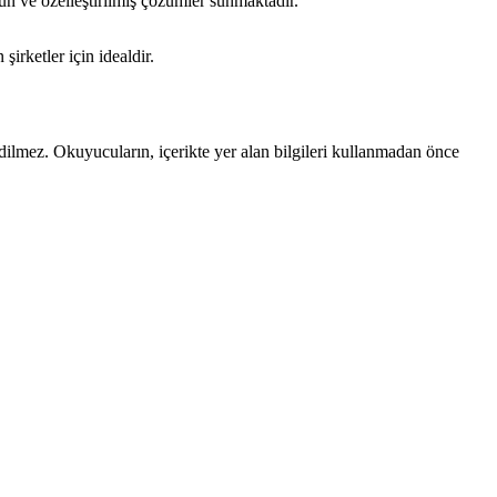
gun ve özelleştirilmiş çözümler sunmaktadır.
irketler için idealdir.
edilmez. Okuyucuların, içerikte yer alan bilgileri kullanmadan önce