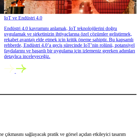
IoT ve Endüstri 4.0
Endüstri 4.0 kavramını anlamak, IoT teknolojilerini doğru
uygulamak ve şirketinizin ihtiyaçlarına özel çözümler geliştirmek,
rekabet avantajı elde etmek için kritik öneme sahiptir. Bu kapsamlı
rehberde, Endüstri 4.0’a geçiş sürecinde IoT’nin rolünü, potansiyel
faydalarını ve başarılı bir uygulama için izlemeniz gereken adımları
detaylıca inceleyeceğiz.
 çıkmasını sağlayacak pratik ve görsel açıdan etkileyici tasarım