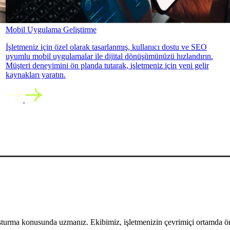
Mobil Uygulama Geliştirme
İşletmeniz için özel olarak tasarlanmış, kullanıcı dostu ve SEO
uyumlu mobil uygulamalar ile dijital dönüşümünüzü hızlandırın.
Müşteri deneyimini ön planda tutarak, işletmeniz için yeni gelir
kaynakları yaratın.
uşturma konusunda uzmanız. Ekibimiz, işletmenizin çevrimiçi ortamda öne