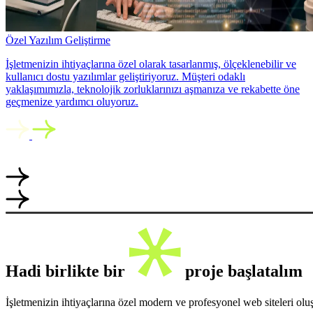
Özel Yazılım Geliştirme
İşletmenizin ihtiyaçlarına özel olarak tasarlanmış, ölçeklenebilir ve
kullanıcı dostu yazılımlar geliştiriyoruz. Müşteri odaklı
yaklaşımımızla, teknolojik zorluklarınızı aşmanıza ve rekabette öne
geçmenize yardımcı oluyoruz.
Hadi birlikte bir
proje başlatalım
İşletmenizin ihtiyaçlarına özel modern ve profesyonel web siteleri ol