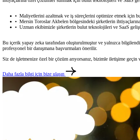
ihtiyaçlarına özel çözümler sunmak için bulut teknolojileri ve SaaS ge
Maliyetlerini azaltmak ve iş süreçlerini optimize etmek için bu
Mersin Toroslar Akbelen bölgesindeki şirketlerin ihtiyaçları
Uzman ekibimizle şirketlerin bulut teknolojileri ve SaaS gelişt
Bu içerik yapay zeka tarafından oluşturulmuştur ve yalnızca bilgilendi
profesyonel bir danışmana başvurmaları önerilir.
Siz de işletmenize özel bir çözüm arıyorsanız, bizimle iletişime geçi
Daha fazla bilgi için bize ulaşın