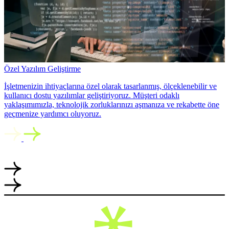
Özel Yazılım Geliştirme
İşletmenizin ihtiyaçlarına özel olarak tasarlanmış, ölçeklenebilir ve
kullanıcı dostu yazılımlar geliştiriyoruz. Müşteri odaklı
yaklaşımımızla, teknolojik zorluklarınızı aşmanıza ve rekabette öne
geçmenize yardımcı oluyoruz.