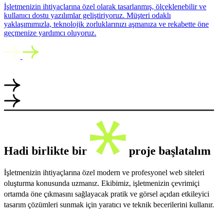
İşletmenizin ihtiyaçlarına özel olarak tasarlanmış, ölçeklenebilir ve
kullanıcı dostu yazılımlar geliştiriyoruz. Müşteri odaklı
yaklaşımımızla, teknolojik zorluklarınızı aşmanıza ve rekabette öne
geçmenize yardımcı oluyoruz.
Hadi birlikte bir
proje başlatalım
İşletmenizin ihtiyaçlarına özel modern ve profesyonel web siteleri
oluşturma konusunda uzmanız. Ekibimiz, işletmenizin çevrimiçi
ortamda öne çıkmasını sağlayacak pratik ve görsel açıdan etkileyici
tasarım çözümleri sunmak için yaratıcı ve teknik becerilerini kullanır.