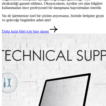
eksiksizliği garanti edilmez. Okuyucuların, içerikte yer alan bilgileri
kullanmadan önce profesyonel bir danışmana başvurmaları önerilir.
Siz de işletmenize özel bir çözüm arıyorsanız, bizimle iletişime geçin
ve geleceğe bugünden adım atın!
Daha fazla bilgi için bize ulaşın
metlerimiz
İletişim
English