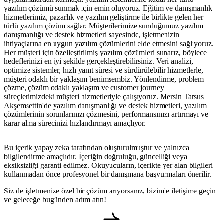
yazılım çözümü sunmak için emin oluyoruz. Eğitim ve danışmanlık
hizmetlerimiz, pazarlık ve yazılım geliştirme ile birlikte gelen her
türlü yazılım çözüm sağlar. Müşterilerimize sunduğumuz yazılım
danışmanlığı ve destek hizmetleri sayesinde, işletmenizin
ihtiyaçlarına en uygun yazılım çözümlerini elde etmesini sağlıyoruz.
Her müşteri için özelleştirilmiş yazılım çözümleri sunarız, böylece
hedeflerinizi en iyi şekilde gerçekleştirebilirsiniz. Veri analizi,
optimize sistemler, hızlı yanıt süresi ve sürdürülebilir hizmetlerle,
müşteri odaklı bir yaklaşım benimsembiz. Yönlendirme, problem
çözme, çözüm odaklı yaklaşım ve customer journey
süreçlerimizdeki müşteri hizmetleriyle çalışıyoruz. Mersin Tarsus
Akşemsettin'de yazılım danışmanlığı ve destek hizmetleri, yazılım
çözümlerinin sorunlarınızı çözmesini, performansınızı artırmayı ve
karar alma sürecinizi hızlandırmayı amaçlıyor.
Bu içerik yapay zeka tarafından oluşturulmuştur ve yalnızca
bilgilendirme amaçlıdır. İçeriğin doğruluğu, güncelliği veya
eksiksizliği garanti edilmez. Okuyucuların, içerikte yer alan bilgileri
kullanmadan önce profesyonel bir danışmana başvurmaları önerilir.
Siz de işletmenize özel bir çözüm arıyorsanız, bizimle iletişime geçin
ve geleceğe bugünden adım atın!