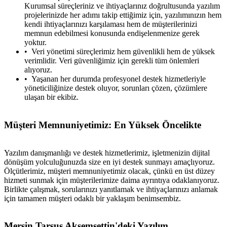
Kurumsal süreçleriniz ve ihtiyaçlarınız doğrultusunda yazılım
projelerinizde her adımı takip ettiğimiz için, yazılımınızın hem
kendi ihtiyaçlarınızı karşılaması hem de müşterilerinizi
memnun edebilmesi konusunda endişelenmenize gerek
yoktur.
Veri yönetimi süreçlerimiz hem güvenlikli hem de yüksek
verimlidir. Veri güvenliğimiz için gerekli tüm önlemleri
alıyoruz.
Yaşanan her durumda profesyonel destek hizmetleriyle
yöneticiliğinize destek oluyor, sorunları çözen, çözümlere
ulaşan bir ekibiz.
Müşteri Memnuniyetimiz: En Yüksek Öncelikte
Yazılım danışmanlığı ve destek hizmetlerimiz, işletmenizin dijital
dönüşüm yolculuğunuzda size en iyi destek sunmayı amaçlıyoruz.
Ölçütlerimiz, müşteri memnuniyetimiz olacak, çünkü en üst düzey
hizmeti sunmak için müşterilerimize daima ayrıntıya odaklanıyoruz.
Birlikte çalışmak, sorularınızı yanıtlamak ve ihtiyaçlarınızı anlamak
için tamamen müşteri odaklı bir yaklaşım benimsembiz.
Mersin Tarsus Akşemsettin'deki Yazılım