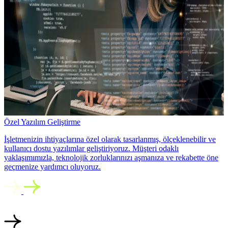
Özel Yazılım Geliştirme
İşletmenizin ihtiyaçlarına özel olarak tasarlanmış, ölçeklenebilir ve
kullanıcı dostu yazılımlar geliştiriyoruz. Müşteri odaklı
yaklaşımımızla, teknolojik zorluklarınızı aşmanıza ve rekabette öne
geçmenize yardımcı oluyoruz.