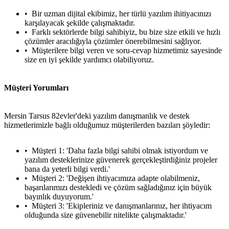
Bir uzman dijital ekibimiz, her türlü yazılım ihitiyacınızı
karşılayacak şekilde çalışmaktadır.
Farklı sektörlerde bilgi sahibiyiz, bu bize size etkili ve hızlı
çözümler aracılığıyla çözümler önerebilmesini sağlıyor.
Müşterilere bilgi veren ve soru-cevap hizmetimiz sayesinde
size en iyi şekilde yardımcı olabiliyoruz.
Müşteri Yorumları
Mersin Tarsus 82evler'deki yazılım danışmanlık ve destek
hizmetlerimizle bağlı olduğumuz müşterilerden bazıları şöyledir:
Müşteri 1: 'Daha fazla bilgi sahibi olmak istiyordum ve
metlerimiz
İletişim
English
yazılım desteklerinize güvenerek gerçekleştirdiğiniz projeler
bana da yeterli bilgi verdi.'
Müşteri 2: 'Değişen ihtiyacımıza adapte olabilmeniz,
başarılarımızı destekledi ve çözüm sağladığınız için büyük
bayınlık duyuyorum.'
Müşteri 3: 'Ekipleriniz ve danışmanlarınız, her ihtiyacım
olduğunda size güvenebilir nitelikte çalışmaktadır.'