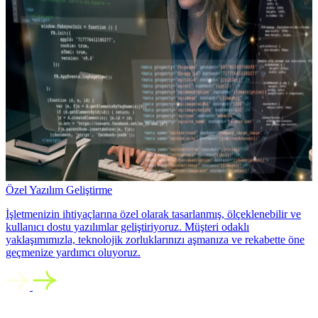
Özel Yazılım Geliştirme
İşletmenizin ihtiyaçlarına özel olarak tasarlanmış, ölçeklenebilir ve
kullanıcı dostu yazılımlar geliştiriyoruz. Müşteri odaklı
yaklaşımımızla, teknolojik zorluklarınızı aşmanıza ve rekabette öne
geçmenize yardımcı oluyoruz.