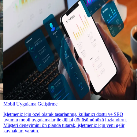
Mobil Uygulama Geliştirme
İşletmeniz için özel olarak tasarlanmış, kullanıcı dostu ve SEO
uyumlu mobil uygulamalar ile dijital dönüşümünüzü hızlandırın.
Müşteri deneyimini ön planda tutarak, işletmeniz için yeni gelir
kaynakları yaratın.