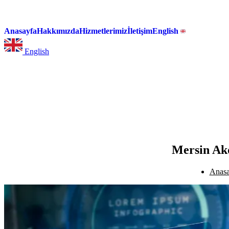
Anasayfa
Hakkımızda
Hizmetlerimiz
İletişim
English
English
Mersin Akd
Anasa