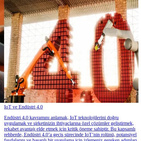
IoT ve Endüstri 4.0
Endüstri 4.0 kavramını anlamak, IoT teknolojilerini doğru
uygulamak ve şirketinizin ihtiyaçlarına özel çözümler geliştirmek,
rekabet avantajı elde etmek için kritik öneme sahiptir. Bu kapsamlı
rehberde, Endüstri 4.0’a geçiş sürecinde IoT’nin rolünü, potansiyel
faydalarını ve başarılı bir uygulama için izlemeniz gereken adımları