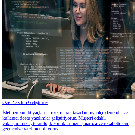
Özel Yazılım Geliştirme
İşletmenizin ihtiyaçlarına özel olarak tasarlanmış, ölçeklenebilir ve
kullanıcı dostu yazılımlar geliştiriyoruz. Müşteri odaklı
yaklaşımımızla, teknolojik zorluklarınızı aşmanıza ve rekabette öne
geçmenize yardımcı oluyoruz.