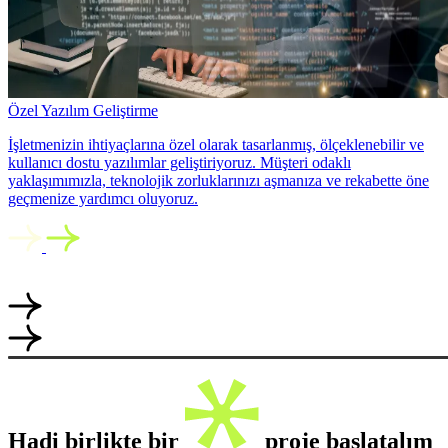
Özel Yazılım Geliştirme
İşletmenizin ihtiyaçlarına özel olarak tasarlanmış, ölçeklenebilir ve
kullanıcı dostu yazılımlar geliştiriyoruz. Müşteri odaklı
yaklaşımımızla, teknolojik zorluklarınızı aşmanıza ve rekabette öne
geçmenize yardımcı oluyoruz.
Hadi birlikte bir
proje başlatalım