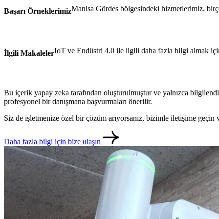
Manisa Gördes bölgesindeki hizmetlerimiz, birçok
Başarı Örneklerimiz
IoT ve Endüstri 4.0 ile ilgili daha fazla bilgi almak iç
İlgili Makaleler
Bu içerik yapay zeka tarafından oluşturulmuştur ve yalnızca bilgilendi
profesyonel bir danışmana başvurmaları önerilir.
Siz de işletmenize özel bir çözüm arıyorsanız, bizimle iletişime geçi
Daha fazla bilgi için bize ulaşın