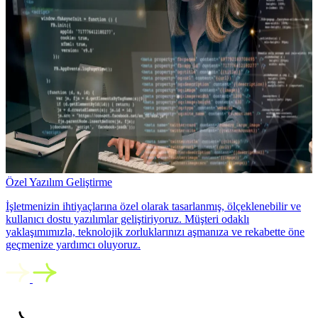
Özel Yazılım Geliştirme
İşletmenizin ihtiyaçlarına özel olarak tasarlanmış, ölçeklenebilir ve
kullanıcı dostu yazılımlar geliştiriyoruz. Müşteri odaklı
yaklaşımımızla, teknolojik zorluklarınızı aşmanıza ve rekabette öne
geçmenize yardımcı oluyoruz.