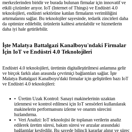
merkezlerinden biridir ve burada bulunan firmalar için innovatif ve
etkili çözümler arıyor. IoT (Internet of Things) ve Endüstri 4.0
teknolojileri, endüstri sektörüne katılan firmaların verimliliğini
artırmalarını sağlar. Bu teknolojiler sayesinde, tedarik zincirleri daha
da optimize edilebilir, ürünlerin kalitesi artırılabilir ve hizmetlerin
daha iyi hale getirilebilir.
İşte Malatya Battalgazi Kanalboyu'ndaki Firmalar
İçin IoT ve Endüstri 4.0 Teknolojileri
Endüstri 4.0 teknolojileri, üretimin digitalleştirilmesi anlamına gelir
ve birçok farklı alan arasında çevrimiçi bağlantıları sağlar. İşte
Malatya Battalgazi Kanalboyu'daki firmalar için geliştirilen bazı IoT
ve Endüstri 4.0 teknolojileri:
Üretim Uzak Kontrol: Sanayi makinelerinin uzaktan
izlenmesi ve kontrol edilmesi için IoT sensörleri kullanılarak
makinelerin performansını izleme ve onarım sürecini
hızlandırma.
Veri Analizi: IoT teknolojisi ile toplanan verilerin analiz
edilerek üretim süresi, bakım süresi ve arızalar arasındaki
bağlantılar keşfedilir. Bu sayede bilinçli kararlar alınır ve süreç