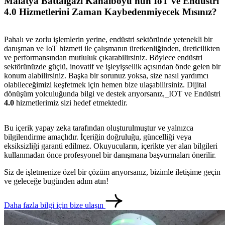
Malatya Battalgazi Kanalboyu'nun IoT ve Endüstri
4.0 Hizmetlerini Zaman Kaybedenmiyecek Mısınız?
Pahalı ve zorlu işlemlerin yerine, endüstri sektöründe yetenekli bir
metlerimiz
İletişim
English
danışman ve IoT hizmeti ile çalışmanın üretkenliğinden, üreticilikten
ve performansından mutluluk çıkarabilirsiniz. Böylece endüstri
sektörünüzde güçlü, inovatif ve işleyişsellik açısından önde gelen bir
konum alabilirsiniz. Başka bir sorunuz yoksa, size nasıl yardımcı
olabileceğimizi keşfetmek için hemen bize ulaşabilirsiniz. Dijital
dönüşüm yolculuğunda bilgi ve destek arıyorsanız,_IOT ve Endüstri
4.0
hizmetlerimiz sizi hedef etmektedir.
Bu içerik yapay zeka tarafından oluşturulmuştur ve yalnızca
bilgilendirme amaçlıdır. İçeriğin doğruluğu, güncelliği veya
eksiksizliği garanti edilmez. Okuyucuların, içerikte yer alan bilgileri
kullanmadan önce profesyonel bir danışmana başvurmaları önerilir.
Siz de işletmenize özel bir çözüm arıyorsanız, bizimle iletişime geçin
ve geleceğe bugünden adım atın!
Daha fazla bilgi için bize ulaşın