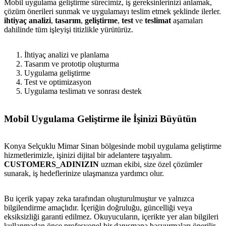
Mobil uygulama geliştirme sürecimiz, iş gereksinlerinizi anlamak,
çözüm önerileri sunmak ve uygulamayı teslim etmek şeklinde ilerler.
ihtiyaç analizi
,
tasarım
,
geliştirme
,
test
ve
teslimat
aşamaları
dahilinde tüm işleyişi titizlikle yürütürüz.
İhtiyaç analizi ve planlama
Tasarım ve prototip oluşturma
Uygulama geliştirme
Test ve optimizasyon
Uygulama teslimatı ve sonrası destek
Mobil Uygulama Geliştirme ile İşinizi Büyütün
Konya Selçuklu Mimar Sinan bölgesinde mobil uygulama geliştirme
hizmetlerimizle, işinizi dijital bir adelantere taşıyalım.
CUSTOMERS_ADINIZIN
uzman ekibi, size özel çözümler
sunarak, iş hedeflerinize ulaşmanıza yardımcı olur.
Bu içerik yapay zeka tarafından oluşturulmuştur ve yalnızca
bilgilendirme amaçlıdır. İçeriğin doğruluğu, güncelliği veya
eksiksizliği garanti edilmez. Okuyucuların, içerikte yer alan bilgileri
kullanmadan önce profesyonel bir danışmana başvurmaları önerilir.