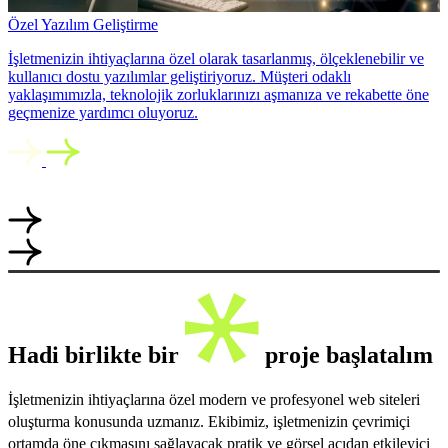
Özel Yazılım Geliştirme
İşletmenizin ihtiyaçlarına özel olarak tasarlanmış, ölçeklenebilir ve
kullanıcı dostu yazılımlar geliştiriyoruz. Müşteri odaklı
yaklaşımımızla, teknolojik zorluklarınızı aşmanıza ve rekabette öne
geçmenize yardımcı oluyoruz.
Hadi birlikte bir
proje başlatalım
İşletmenizin ihtiyaçlarına özel modern ve profesyonel web siteleri
oluşturma konusunda uzmanız. Ekibimiz, işletmenizin çevrimiçi
ortamda öne çıkmasını sağlayacak pratik ve görsel açıdan etkileyici