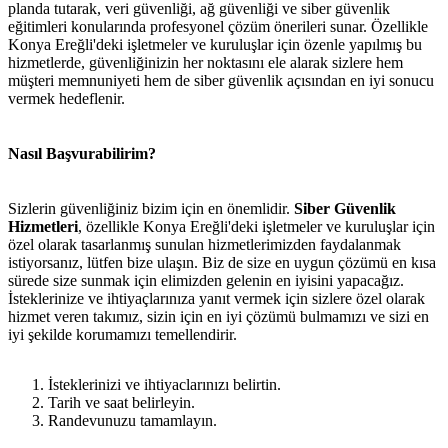
planda tutarak, veri güvenliği, ağ güvenliği ve siber güvenlik
eğitimleri konularında profesyonel çözüm önerileri sunar. Özellikle
Konya Ereğli'deki işletmeler ve kuruluşlar için özenle yapılmış bu
hizmetlerde, güvenliğinizin her noktasını ele alarak sizlere hem
müşteri memnuniyeti hem de siber güvenlik açısından en iyi sonucu
vermek hedeflenir.
Nasıl Başvurabilirim?
Sizlerin güvenliğiniz bizim için en önemlidir.
Siber Güvenlik
Hizmetleri
, özellikle Konya Ereğli'deki işletmeler ve kuruluşlar için
özel olarak tasarlanmış sunulan hizmetlerimizden faydalanmak
istiyorsanız, lütfen bize ulaşın. Biz de size en uygun çözümü en kısa
sürede size sunmak için elimizden gelenin en iyisini yapacağız.
İsteklerinize ve ihtiyaçlarınıza yanıt vermek için sizlere özel olarak
hizmet veren takımız, sizin için en iyi çözümü bulmamızı ve sizi en
iyi şekilde korumamızı temellendirir.
İsteklerinizi ve ihtiyaclarınızı belirtin.
Tarih ve saat belirleyin.
Randevunuzu tamamlayın.
metlerimiz
İletişim
English