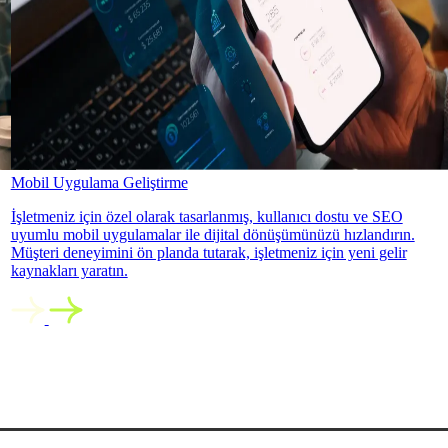
Mobil Uygulama Geliştirme
İşletmeniz için özel olarak tasarlanmış, kullanıcı dostu ve SEO
uyumlu mobil uygulamalar ile dijital dönüşümünüzü hızlandırın.
Müşteri deneyimini ön planda tutarak, işletmeniz için yeni gelir
kaynakları yaratın.