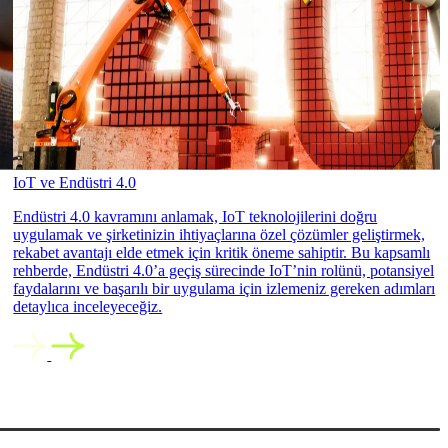
IoT ve Endüstri 4.0
Endüstri 4.0 kavramını anlamak, IoT teknolojilerini doğru
uygulamak ve şirketinizin ihtiyaçlarına özel çözümler geliştirmek,
rekabet avantajı elde etmek için kritik öneme sahiptir. Bu kapsamlı
rehberde, Endüstri 4.0’a geçiş sürecinde IoT’nin rolünü, potansiyel
faydalarını ve başarılı bir uygulama için izlemeniz gereken adımları
detaylıca inceleyeceğiz.