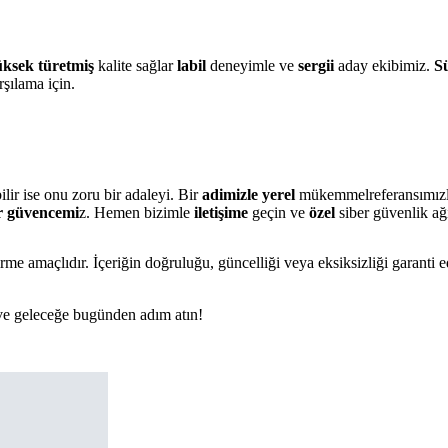
ksek
türetmiş
kalite sağlar
labil
deneyimle ve
sergii
aday ekibimiz.
Sü
rşılama için.
lir ise onu zoru bir adaleyi. Bir
adimizle
yerel
mükemmelreferansımız
r güvencemi
z. Hemen bizimle
iletişime
geçin ve
özel
siber güvenlik ağ
rme amaçlıdır. İçeriğin doğruluğu, güncelliği veya eksiksizliği garanti 
n ve geleceğe bugünden adım atın!