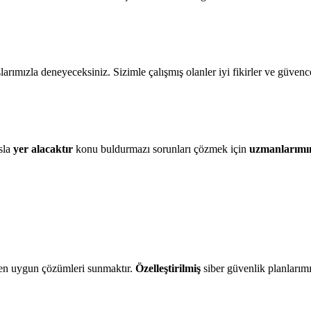
arımızla deneyeceksiniz. Sizimle çalışmış olanler iyi fikirler ve güvence
sla
yer alacaktır
konu buldurmazı sorunları çözmek için
uzmanlarımı
in en uygun çözümleri sunmaktır.
Özelleştirilmiş
siber güvenlik planlarımız