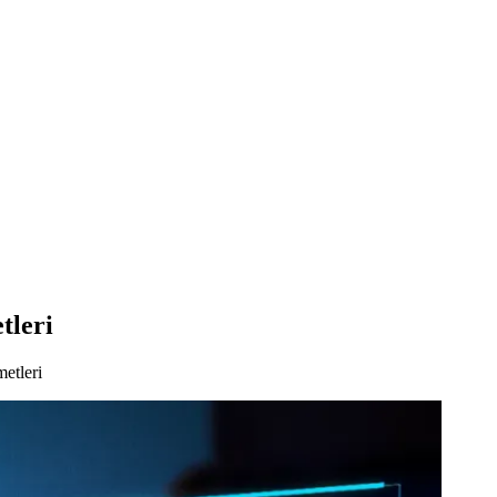
tleri
etleri