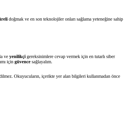
reli
doğmak ve en son teknolojiler onları sağlama yeteneğine sahip
la ve
yenilikçi
gereksinimlere cevap vermek için en tutarlı siber
ımı için
güvence
sağlayalım.
edilmez. Okuyucuların, içerikte yer alan bilgileri kullanmadan önce