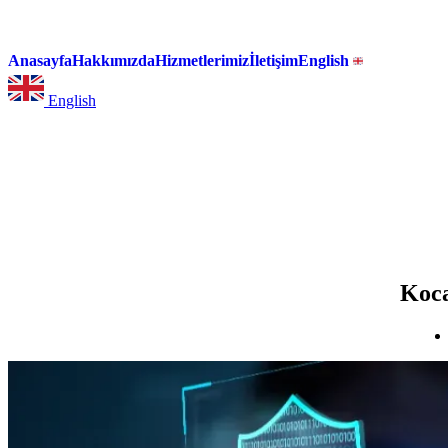
Anasayfa
Hakkımızda
Hizmetlerimiz
İletişim
English
English
Koca