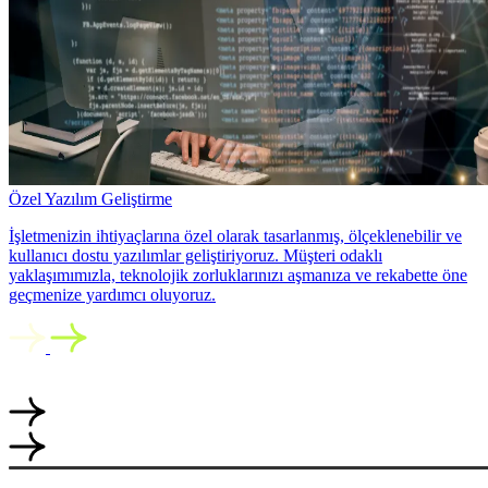
Özel Yazılım Geliştirme
İşletmenizin ihtiyaçlarına özel olarak tasarlanmış, ölçeklenebilir ve
kullanıcı dostu yazılımlar geliştiriyoruz. Müşteri odaklı
yaklaşımımızla, teknolojik zorluklarınızı aşmanıza ve rekabette öne
geçmenize yardımcı oluyoruz.