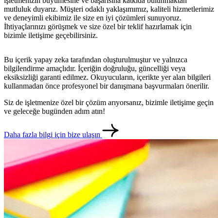
işletmenizin büyümesine ve başarısına katkıda bulunmaktan
mutluluk duyarız. Müşteri odaklı yaklaşımımız, kaliteli hizmetlerimiz
metlerimiz
İletişim
English
ve deneyimli ekibimiz ile size en iyi çözümleri sunuyoruz.
İhtiyaçlarınızı görüşmek ve size özel bir teklif hazırlamak için
bizimle iletişime geçebilirsiniz.
Bu içerik yapay zeka tarafından oluşturulmuştur ve yalnızca
bilgilendirme amaçlıdır. İçeriğin doğruluğu, güncelliği veya
eksiksizliği garanti edilmez. Okuyucuların, içerikte yer alan bilgileri
kullanmadan önce profesyonel bir danışmana başvurmaları önerilir.
Siz de işletmenize özel bir çözüm arıyorsanız, bizimle iletişime geçin
ve geleceğe bugünden adım atın!
Daha fazla bilgi için bize ulaşın