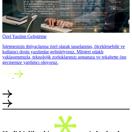
Özel Yazılım Geliştirme
İşletmenizin ihtiyaçlarına özel olarak tasarlanmış, ölçeklenebilir ve
kullanıcı dostu yazılımlar geliştiriyoruz. Müşteri odaklı
yaklaşımımızla, teknolojik zorluklarınızı aşmanıza ve rekabette öne
geçmenize yardımcı oluyoruz.