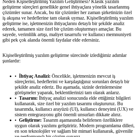
Neden Kişiselleştirilmiş Yazılım Geliştirmesi? Klasik yazılım
geliştirme süreçleri genellikle genel ihtiyaçlara yönelik tasarlanmış
çözümler sunar. Ancak, bu tür çözümler her zaman şirketinizin özel
iş akışına ve hedeflerine tam olarak uymaz. Kişiselleştirilmiş yazılım
geliştirme ise, işletmenizin ihtiyaçlarını detaylı bir şekilde analiz
ederek, tamamen size özel bir çözüm oluşturmayı amaçlar. Bu
sayede, verimlilik artışı, maliyet tasarrufu ve kullanıcı memnuniyeti
gibi pek çok alanda önemli faydalar elde edersiniz.
Kişiselleştirilmiş yazılım geliştirme sürecinde izlediğimiz adımlar
şunlardır:
İhtiyaç Analizi:
Öncelikle, işletmenizin mevcut iş
süreçlerini, hedeflerini ve karşılaştığınız sorunları detaylı bir
şekilde analiz ederiz. Bu aşamada, sizinle derinlemesine
görüşmeler yaparak, beklentilerinizi tam olarak anlarız.
Tasarım:
İhtiyaç analizi sonucunda elde ettiğimiz bilgileri
kullanarak, size özel bir yazılım tasarımı oluştururuz. Bu
tasarımda, kullanıcı arayüzü (UI), kullanıcı deneyimi (UX) ve
sistem entegrasyonu gibi önemli unsurları dikkate alırız.
Geliştirme:
Tasarım aşamasında belirlenen özelliklere
uygun olarak yazılımı geliştiririz. Modern programlama dilleri,
en son teknolojiler ve sağlam bir mimari kullanarak, güvenilir
ve performanslı bir çözüm sunarız.