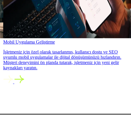
Mobil Uygulama Geliştirme
İşletmeniz için özel olarak tasarlanmış, kullanıcı dostu ve SEO
uyumlu mobil uygulamalar ile dijital dönüşümünüzü hızlandırın.
Müşteri deneyimini ön planda tutarak, işletmeniz için yeni gelir
kaynakları yaratın.