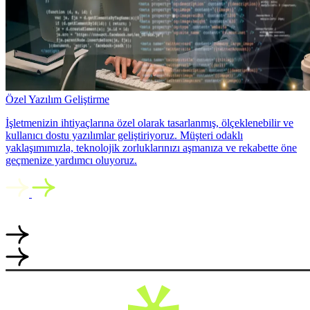
Özel Yazılım Geliştirme
İşletmenizin ihtiyaçlarına özel olarak tasarlanmış, ölçeklenebilir ve
kullanıcı dostu yazılımlar geliştiriyoruz. Müşteri odaklı
yaklaşımımızla, teknolojik zorluklarınızı aşmanıza ve rekabette öne
geçmenize yardımcı oluyoruz.