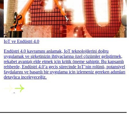
IoT ve Endüstri 4.0
Endüstri 4.0 kavramını anlamak, IoT teknolojilerini doğru
uygulamak ve şirketinizin ihtiyaçlarına özel çözümler geliştirmek,
rekabet avantajı elde etmek için kritik öneme sahiptir. Bu kapsamlı
rehberde, Endüstri 4.0’a geçiş sürecinde IoT’nin rolünü, potansiyel
faydalarını ve başarılı bir uygulama için izlemeniz gereken adımları
detaylıca inceleyeceğiz.