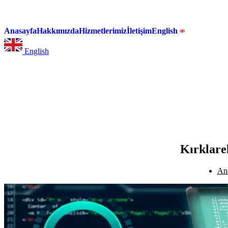
Anasayfa
Hakkımızda
Hizmetlerimiz
İletişim
English
English
Kırklare
An