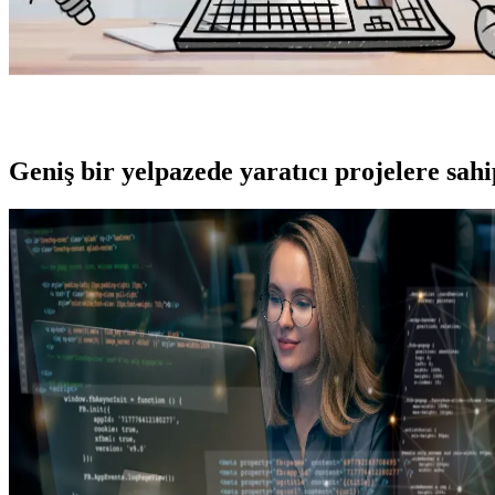
Geniş bir yelpazede yaratıcı projelere
sah