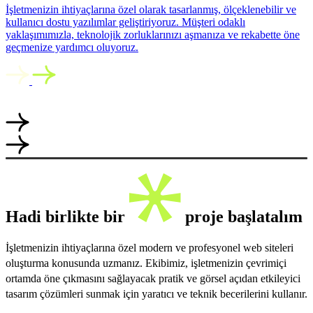
İşletmenizin ihtiyaçlarına özel olarak tasarlanmış, ölçeklenebilir ve
kullanıcı dostu yazılımlar geliştiriyoruz. Müşteri odaklı
yaklaşımımızla, teknolojik zorluklarınızı aşmanıza ve rekabette öne
geçmenize yardımcı oluyoruz.
Hadi birlikte bir
proje başlatalım
İşletmenizin ihtiyaçlarına özel modern ve profesyonel web siteleri
oluşturma konusunda uzmanız. Ekibimiz, işletmenizin çevrimiçi
ortamda öne çıkmasını sağlayacak pratik ve görsel açıdan etkileyici
tasarım çözümleri sunmak için yaratıcı ve teknik becerilerini kullanır.