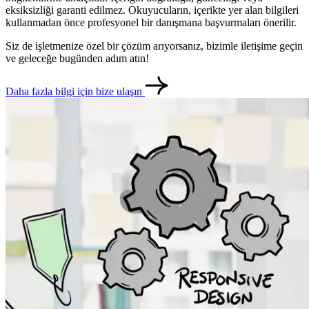
eksiksizliği garanti edilmez. Okuyucuların, içerikte yer alan bilgileri
kullanmadan önce profesyonel bir danışmana başvurmaları önerilir.
Siz de işletmenize özel bir çözüm arıyorsanız, bizimle iletişime geçin
ve geleceğe bugünden adım atın!
Daha fazla bilgi için bize ulaşın
metlerimiz
İletişim
English