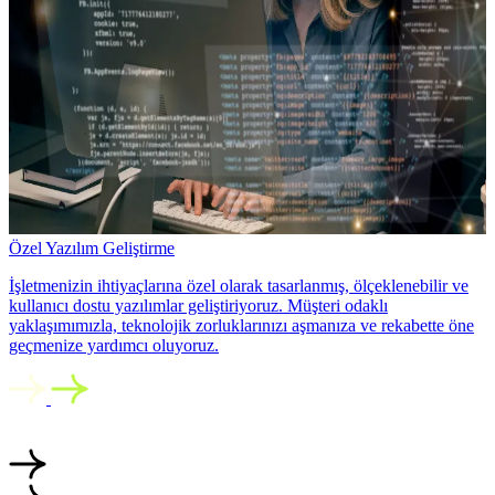
Özel Yazılım Geliştirme
İşletmenizin ihtiyaçlarına özel olarak tasarlanmış, ölçeklenebilir ve
kullanıcı dostu yazılımlar geliştiriyoruz. Müşteri odaklı
yaklaşımımızla, teknolojik zorluklarınızı aşmanıza ve rekabette öne
geçmenize yardımcı oluyoruz.