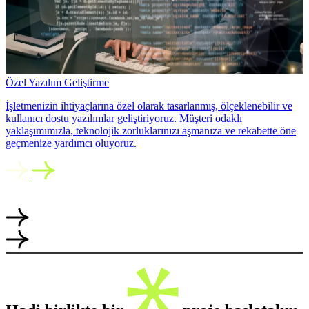
Özel Yazılım Geliştirme
İşletmenizin ihtiyaçlarına özel olarak tasarlanmış, ölçeklenebilir ve
kullanıcı dostu yazılımlar geliştiriyoruz. Müşteri odaklı
yaklaşımımızla, teknolojik zorluklarınızı aşmanıza ve rekabette öne
geçmenize yardımcı oluyoruz.