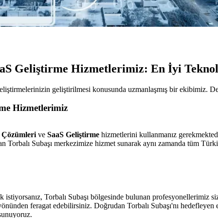
aS Geliştirme Hizmetlerimiz: En İyi Teknolo
iştirmelerinizin geliştirilmesi konusunda uzmanlaşmış bir ekibimiz. Det
rme Hizmetlerimiz
 Çözümleri
ve
SaaS Geliştirme
hizmetlerini kullanmanız gerekmektedir.
udan Torbalı Subaşı merkezimize hizmet sunarak aynı zamanda tüm Türkiy
k istiyorsanız, Torbalı Subaşı bölgesinde bulunan profesyonellerimiz siz
nden feragat edebilirsiniz. Doğrudan Torbalı Subaşı'nı hedefleyen en u
 sunuyoruz.