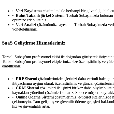
Veri Kaydırma
çözümümüzle herhangi bir güvenliği ihlal et
Bulut Tabanlı Şirket Sistemi
, Torbalı Subaşı'nızda bulunan b
optimize edebilirsiniz.
Veri Analizi
çözümümüz sayesinde Torbalı Subaşı'nızda verilerin
yönetebilirsiniz.
SaaS Geliştirme Hizmetlerimiz
Torbalı Subaşı'nın profesyonel ekibi ile doğrudan görüşerek ihtiyacın
Torbalı Subaşı'nın profesyonel ekiplerimiz, size özelleştirilmiş ve yüks
olabilirsiniz.
ERP Sistemi
çözümlerimizle işlerinizi daha verimli hale getire
ihtiyaçlarına uygun olarak özelleştirilmiş ve güncel çözümlerimiz
CRM Sistemi
çözümleri ile işinizi bir kez daha büyütebilirsi
kaynakları yönetimi çözümleri sunarız. Sadece müşteri kaynakla
Online Ödeme Sistemi
çözümlerimiz, e-ticaret sitelerinizde h
çekinmeyin. Tam gelişmiş ve güvenilir ödeme geçişleri hakkında 
hız ve güvenilirlik artar.