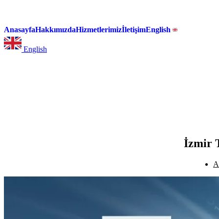
Anasayfa
Hakkımızda
Hizmetlerimiz
İletişim
English
English
İzmir 
A