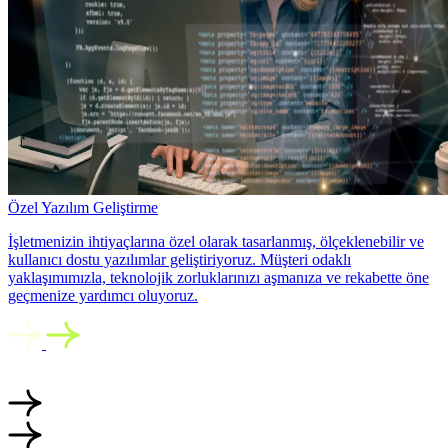
Özel Yazılım Geliştirme
İşletmenizin ihtiyaçlarına özel olarak tasarlanmış, ölçeklenebilir ve
kullanıcı dostu yazılımlar geliştiriyoruz. Müşteri odaklı
yaklaşımımızla, teknolojik zorluklarınızı aşmanıza ve rekabette öne
geçmenize yardımcı oluyoruz.