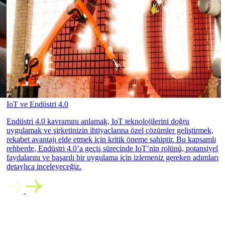
IoT ve Endüstri 4.0
Endüstri 4.0 kavramını anlamak, IoT teknolojilerini doğru
uygulamak ve şirketinizin ihtiyaçlarına özel çözümler geliştirmek,
rekabet avantajı elde etmek için kritik öneme sahiptir. Bu kapsamlı
rehberde, Endüstri 4.0’a geçiş sürecinde IoT’nin rolünü, potansiyel
faydalarını ve başarılı bir uygulama için izlemeniz gereken adımları
detaylıca inceleyeceğiz.