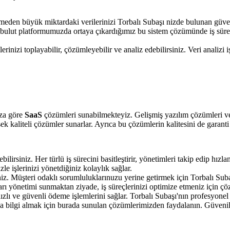
meden büyük miktardaki verilerinizi Torbalı Subaşı nizde bulunan güve
ulut platformumuzda ortaya çıkardığımız bu sistem çözümünde iş süreçlerin
izi toplayabilir, çözümleyebilir ve analiz edebilirsiniz. Veri analizi işl
ıza göre
SaaS
çözümleri sunabilmekteyiz. Gelişmiş yazılım çözümleri ve p
ek kaliteli çözümler sunarlar. Ayrıca bu çözümlerin kalitesini de garanti
bilirsiniz. Her türlü iş sürecini basitleştirir, yönetimleri takip edip hızl
le işlerinizi yönetdiğiniz kolaylık sağlar.
niz. Müşteri odaklı sorumluluklarınuzu yerine getirmek için Torbalı Subaş
rı yönetimi sunmaktan ziyade, iş süreçlerinizi optimize etmeniz için çö
ızlı ve güvenli ödeme işlemlerini sağlar. Torbalı Subaşı'nın profesyonel 
bilgi almak için burada sunulan çözümlerimizden faydalanın. Güvenilir ve