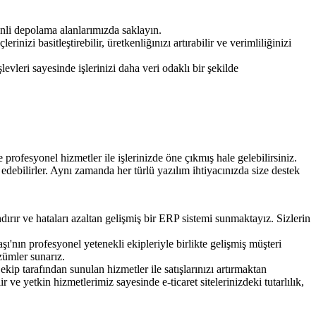
nli depolama alanlarımızda saklayın.
izi basitleştirebilir, üretkenliğınızı artırabilir ve verimliliğinizi
evleri sayesinde işlerinizi daha veri odaklı bir şekilde
rofesyonel hizmetler ile işlerinizde öne çıkmış hale gelebilirsiniz.
 edebilirler. Aynı zamanda her türlü yazılım ihtiyacınızda size destek
andırır ve hataları azaltan gelişmiş bir ERP sistemi sunmaktayız. Sizlerin
ı'nın profesyonel yetenekli ekipleriyle birlikte gelişmiş müşteri
zümler sunarız.
ekip tarafından sunulan hizmetler ile satışlarınızı artırmaktan
 yetkin hizmetlerimiz sayesinde e-ticaret sitelerinizdeki tutarlılık,