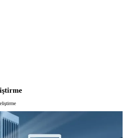
iştirme
liştirme