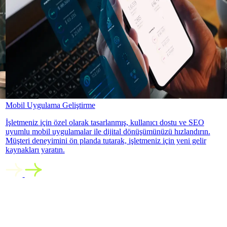
Mobil Uygulama Geliştirme
İşletmeniz için özel olarak tasarlanmış, kullanıcı dostu ve SEO
uyumlu mobil uygulamalar ile dijital dönüşümünüzü hızlandırın.
Müşteri deneyimini ön planda tutarak, işletmeniz için yeni gelir
kaynakları yaratın.