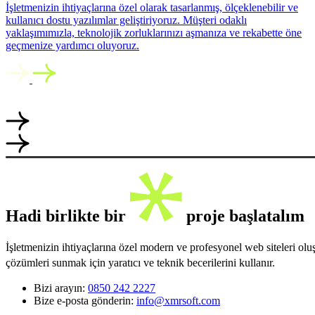
İşletmenizin ihtiyaçlarına özel olarak tasarlanmış, ölçeklenebilir ve
kullanıcı dostu yazılımlar geliştiriyoruz. Müşteri odaklı
yaklaşımımızla, teknolojik zorluklarınızı aşmanıza ve rekabette öne
geçmenize yardımcı oluyoruz.
Hadi birlikte bir
proje başlatalım
İşletmenizin ihtiyaçlarına özel modern ve profesyonel web siteleri ol
çözümleri sunmak için yaratıcı ve teknik becerilerini kullanır.
Bizi arayın:
0850 242 2227
Bize e-posta gönderin:
info@xmrsoft.com