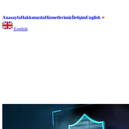
Anasayfa
Hakkımızda
Hizmetlerimiz
İletişim
English
English