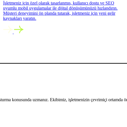
İşletmeniz için özel olarak tasarlanmış, kullanıcı dostu ve SEO
uyumlu mobil uygulamalar ile dijital dönüşümünüzü hızlandırın.
Müşteri deneyimini ön planda tutarak, işletmeniz için yeni gelir
kaynakları yaratın.
uşturma konusunda uzmanız. Ekibimiz, işletmenizin çevrimiçi ortamda öne