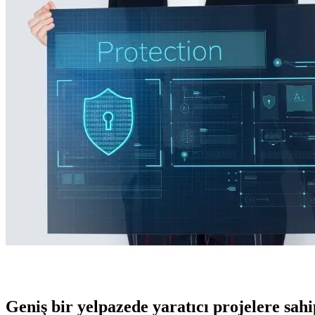
Geniş bir yelpazede yaratıcı projelere
sah