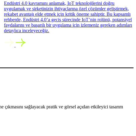
Endüstri 4.0 kavramını anlamak, IoT teknolojilerini doğru
uygulamak ve şirketinizin ihtiyaçlarına özel çözümler geliştirmek,
rekabet avantajı elde etmek için kritik öneme sahiptir. Bu kapsamlı
rehberde, Endüstri 4.0’a geçiş sürecinde IoT’nin rolünü, potansiyel
faydalarını ve başarılı bir uygulama için izlemeniz gereken adımları
detaylıca inceleyeceğiz.
 çıkmasını sağlayacak pratik ve görsel açıdan etkileyici tasarım