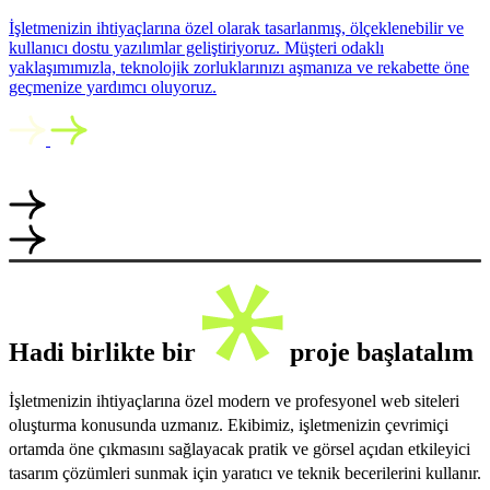
İşletmenizin ihtiyaçlarına özel olarak tasarlanmış, ölçeklenebilir ve
kullanıcı dostu yazılımlar geliştiriyoruz. Müşteri odaklı
yaklaşımımızla, teknolojik zorluklarınızı aşmanıza ve rekabette öne
geçmenize yardımcı oluyoruz.
Hadi birlikte bir
proje başlatalım
İşletmenizin ihtiyaçlarına özel modern ve profesyonel web siteleri
oluşturma konusunda uzmanız. Ekibimiz, işletmenizin çevrimiçi
ortamda öne çıkmasını sağlayacak pratik ve görsel açıdan etkileyici
tasarım çözümleri sunmak için yaratıcı ve teknik becerilerini kullanır.