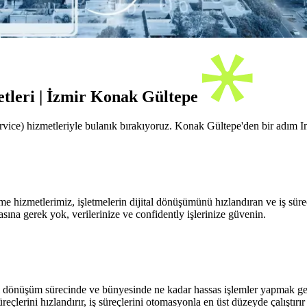
tleri | İzmir Konak Gültepe
ervice) hizmetleriyle bulanık bırakıyoruz. Konak Gültepe'den bir adım 
 hizmetlerimiz, işletmelerin dijital dönüşümünü hızlandıran ve iş sür
sına gerek yok, verilerinize ve confidently işlerinize güvenin.
l dönüşüm sürecinde ve bünyesinde ne kadar hassas işlemler yapmak gere
eçlerini hızlandırır, iş süreçlerini otomasyonla en üst düzeyde çalıştırır 