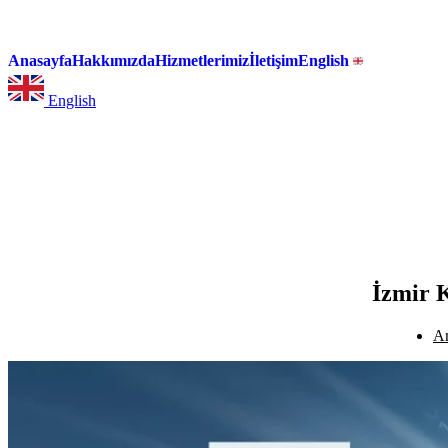
Anasayfa
Hakkımızda
Hizmetlerimiz
İletişim
English
English
İzmir 
An