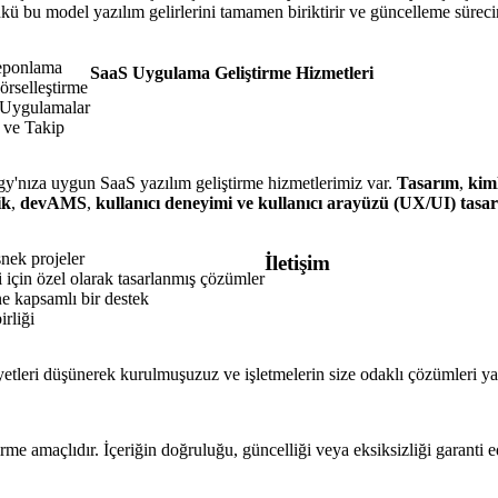
kü bu model yazılım gelirlerini tamamen biriktirir ve güncelleme sürecini
eponlama
SaaS Uygulama Geliştirme Hizmetleri
örselleştirme
i Uygulamalar
 ve Takip
ategy'nıza uygun SaaS yazılım geliştirme hizmetlerimiz var.
Tasarım
,
kim
ik
,
devAMS
,
kullanıcı deneyimi ve kullanıcı arayüzü (UX/UI) tasa
snek projeler
İletişim
i için özel olarak tasarlanmış çözümler
e kapsamlı bir destek
rliği
iyetleri düşünerek kurulmuşuzuz ve işletmelerin size odaklı çözümleri y
rme amaçlıdır. İçeriğin doğruluğu, güncelliği veya eksiksizliği garanti 