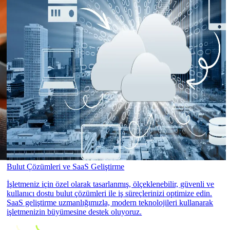
Bulut Çözümleri ve SaaS Geliştirme
İşletmeniz için özel olarak tasarlanmış, ölçeklenebilir, güvenli ve
kullanıcı dostu bulut çözümleri ile iş süreçlerinizi optimize edin.
SaaS geliştirme uzmanlığımızla, modern teknolojileri kullanarak
işletmenizin büyümesine destek oluyoruz.