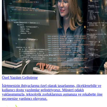
Özel Yazılım Geliştirme
İşletmenizin ihtiyaçlarına özel olarak tasarlanmış, ölçeklenebilir ve
kullanıcı dostu yazılımlar geliştiriyoruz. Müşteri odaklı
yaklaşımımızla, teknolojik zorluklarınızı aşmanıza ve rekabette öne
geçmenize yardımcı oluyoruz.