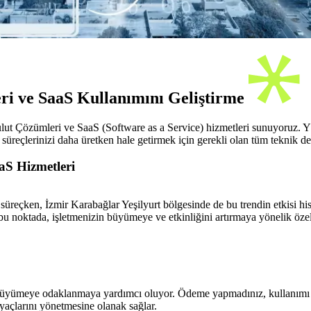
ri ve SaaS Kullanımını Geliştirme
Bulut Çözümleri ve SaaS (Software as a Service) hizmetleri sunuyoruz.
İş süreçlerinizi daha üretken hale getirmek için gerekli olan tüm teknik d
aS Hizmetleri
süreçken, İzmir Karabağlar Yeşilyurt bölgesinde de bu trendin etkisi hiss
 bu noktada, işletmenizin büyümeye ve etkinliğini artırmaya yönelik öz
ve büyümeye odaklanmaya yardımcı oluyor. Ödeme yapmadınız, kullanımı d
iyaçlarını yönetmesine olanak sağlar.