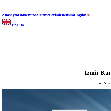
Anasayfa
Hakkımızda
Hizmetlerimiz
İletişim
English
English
İzmir Kar
Anas