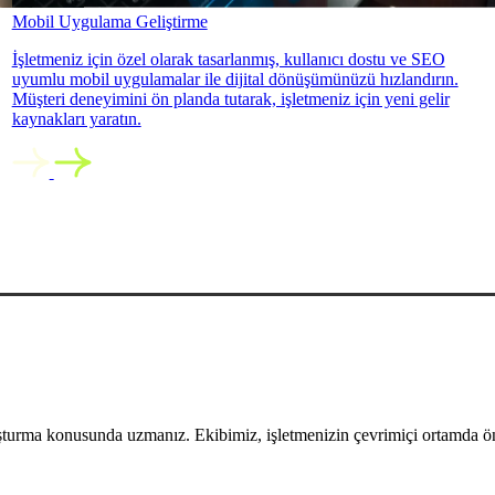
Mobil Uygulama Geliştirme
İşletmeniz için özel olarak tasarlanmış, kullanıcı dostu ve SEO
uyumlu mobil uygulamalar ile dijital dönüşümünüzü hızlandırın.
Müşteri deneyimini ön planda tutarak, işletmeniz için yeni gelir
kaynakları yaratın.
uşturma konusunda uzmanız. Ekibimiz, işletmenizin çevrimiçi ortamda öne