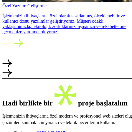
Özel Yazılım Geliştirme
İşletmenizin ihtiyaçlarına özel olarak tasarlanmış, ölçeklenebilir ve
kullanıcı dostu yazılımlar geliştiriyoruz. Müşteri odaklı
yaklaşımımızla, teknolojik zorluklarınızı aşmanıza ve rekabette öne
geçmenize yardımcı oluyoruz.
Hadi birlikte bir
proje başlatalım
İşletmenizin ihtiyaçlarına özel modern ve profesyonel web siteleri ol
çözümleri sunmak için yaratıcı ve teknik becerilerini kullanır.