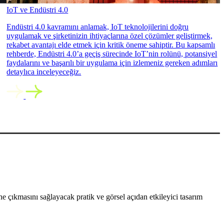
IoT ve Endüstri 4.0
Endüstri 4.0 kavramını anlamak, IoT teknolojilerini doğru
uygulamak ve şirketinizin ihtiyaçlarına özel çözümler geliştirmek,
rekabet avantajı elde etmek için kritik öneme sahiptir. Bu kapsamlı
rehberde, Endüstri 4.0’a geçiş sürecinde IoT’nin rolünü, potansiyel
faydalarını ve başarılı bir uygulama için izlemeniz gereken adımları
detaylıca inceleyeceğiz.
 çıkmasını sağlayacak pratik ve görsel açıdan etkileyici tasarım