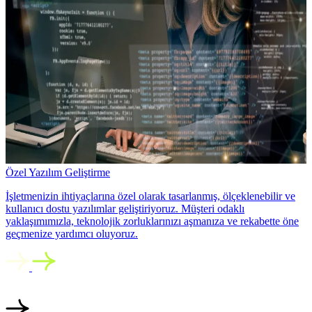
Özel Yazılım Geliştirme
İşletmenizin ihtiyaçlarına özel olarak tasarlanmış, ölçeklenebilir ve
kullanıcı dostu yazılımlar geliştiriyoruz. Müşteri odaklı
yaklaşımımızla, teknolojik zorluklarınızı aşmanıza ve rekabette öne
geçmenize yardımcı oluyoruz.