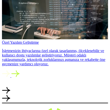
Özel Yazılım Geliştirme
İşletmenizin ihtiyaçlarına özel olarak tasarlanmış, ölçeklenebilir ve
kullanıcı dostu yazılımlar geliştiriyoruz. Müşteri odaklı
yaklaşımımızla, teknolojik zorluklarınızı aşmanıza ve rekabette öne
geçmenize yardımcı oluyoruz.