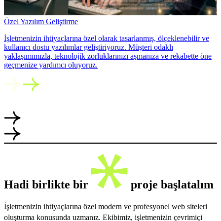
Özel Yazılım Geliştirme
İşletmenizin ihtiyaçlarına özel olarak tasarlanmış, ölçeklenebilir ve
kullanıcı dostu yazılımlar geliştiriyoruz. Müşteri odaklı
yaklaşımımızla, teknolojik zorluklarınızı aşmanıza ve rekabette öne
geçmenize yardımcı oluyoruz.
Hadi birlikte bir
proje başlatalım
İşletmenizin ihtiyaçlarına özel modern ve profesyonel web siteleri
oluşturma konusunda uzmanız. Ekibimiz, işletmenizin çevrimiçi