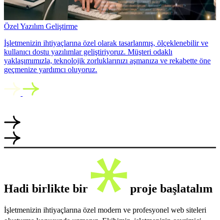
Özel Yazılım Geliştirme
İşletmenizin ihtiyaçlarına özel olarak tasarlanmış, ölçeklenebilir ve
kullanıcı dostu yazılımlar geliştiriyoruz. Müşteri odaklı
yaklaşımımızla, teknolojik zorluklarınızı aşmanıza ve rekabette öne
geçmenize yardımcı oluyoruz.
Hadi birlikte bir
proje başlatalım
İşletmenizin ihtiyaçlarına özel modern ve profesyonel web siteleri