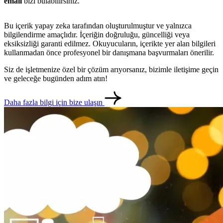
email
bizi bulabilirsiniz.
Bu içerik yapay zeka tarafından oluşturulmuştur ve yalnızca
bilgilendirme amaçlıdır. İçeriğin doğruluğu, güncelliği veya
eksiksizliği garanti edilmez. Okuyucuların, içerikte yer alan bilgileri
kullanmadan önce profesyonel bir danışmana başvurmaları önerilir.
Siz de işletmenize özel bir çözüm arıyorsanız, bizimle iletişime geçin
ve geleceğe bugünden adım atın!
Daha fazla bilgi için bize ulaşın
metlerimiz
İletişim
English