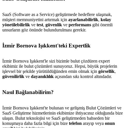
SaaS (Software as a Service) geliştirmede hedeflere ulaşmak,
müşteri memnuniyetini artırmak için
ayarlanabilirlik
,
kolay
yönetilebilirlik
ve
test
,
güvenlik
ve
performans
gibi önemli
unsurların göz önünde bulundurulması gerekir.
İzmir Bornova Işıkkent'teki Expertlik
İzmir Bornova Işıkkent'le sizi bizimle bulut çözdüren expert
ekibimiz ile bulut çözümleri sunuyoruz. Hepsi, büyük projelerin
işlevsel bir şekilde yürütüldüğünden emin olmak için
görsellik
,
güvenilirlik
ve
dayanıklılık
açısından sıkı kontrol altındadır.
Nasıl Bağlanabilirim?
İzmir Bornova Işıkkent'te bulunan ve gelişmiş Bulut Çözümleri ve
SaaS Geliştirme hizmetlerinin ekibimize ihtiyacınız olduğunda bize
ulaşın. Bulut teknolojisi ve SaaS geliştirmeden bahseden bir
konuşmaya daha fazla bilgi için bize
telefon
arayıp veya
onun