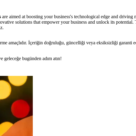
s
are aimed at boosting your business's technological edge and driving mo
nnovative solutions that empower your business and unlock its potential
z.
rme amaçlıdır. İçeriğin doğruluğu, güncelliği veya eksiksizliği garanti 
n ve geleceğe bugünden adım atın!