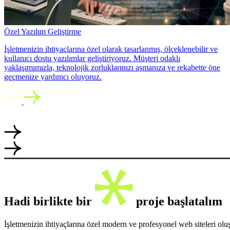
Özel Yazılım Geliştirme
İşletmenizin ihtiyaçlarına özel olarak tasarlanmış, ölçeklenebilir ve
kullanıcı dostu yazılımlar geliştiriyoruz. Müşteri odaklı
yaklaşımımızla, teknolojik zorluklarınızı aşmanıza ve rekabette öne
geçmenize yardımcı oluyoruz.
Hadi birlikte bir
proje başlatalım
İşletmenizin ihtiyaçlarına özel modern ve profesyonel web siteleri ol