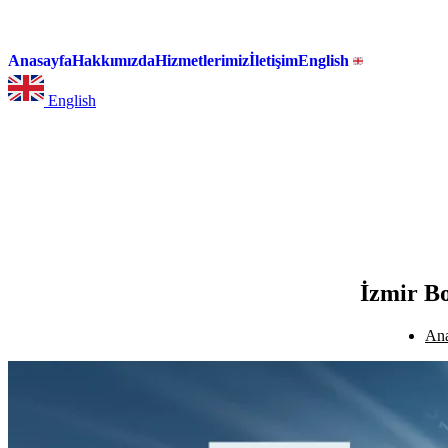
Anasayfa
Hakkımızda
Hizmetlerimiz
İletişim
English
English
İzmir Bo
Ana