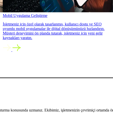
Mobil Uygulama Geliştirme
İşletmeniz için özel olarak tasarlanmış, kullanıcı dostu ve SEO
uyumlu mobil uygulamalar ile dijital dönüşümünüzü hızlandırın.
Müşteri deneyimini ön planda tutarak, işletmeniz için yeni gelir
kaynakları yaratın.
uşturma konusunda uzmanız. Ekibimiz, işletmenizin çevrimiçi ortamda öne