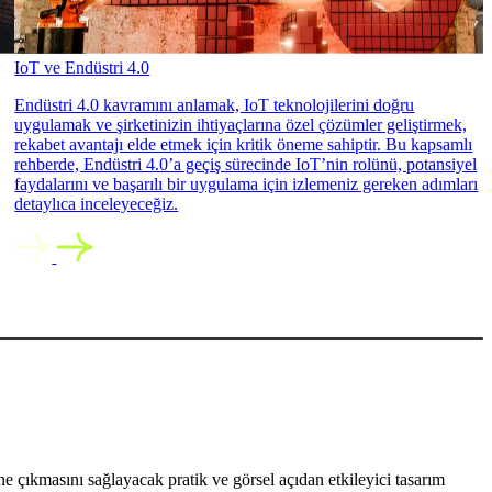
IoT ve Endüstri 4.0
Endüstri 4.0 kavramını anlamak, IoT teknolojilerini doğru
uygulamak ve şirketinizin ihtiyaçlarına özel çözümler geliştirmek,
rekabet avantajı elde etmek için kritik öneme sahiptir. Bu kapsamlı
rehberde, Endüstri 4.0’a geçiş sürecinde IoT’nin rolünü, potansiyel
faydalarını ve başarılı bir uygulama için izlemeniz gereken adımları
detaylıca inceleyeceğiz.
 çıkmasını sağlayacak pratik ve görsel açıdan etkileyici tasarım