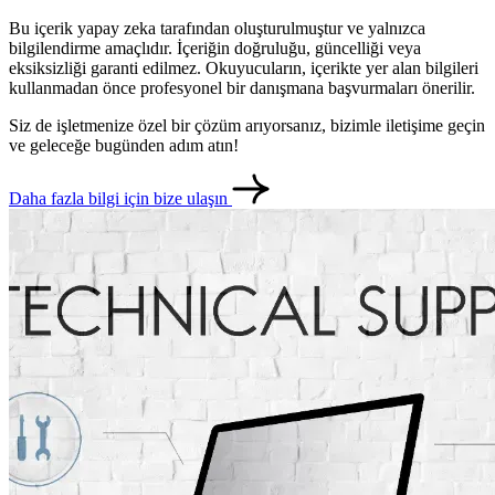
Bu içerik yapay zeka tarafından oluşturulmuştur ve yalnızca
bilgilendirme amaçlıdır. İçeriğin doğruluğu, güncelliği veya
eksiksizliği garanti edilmez. Okuyucuların, içerikte yer alan bilgileri
kullanmadan önce profesyonel bir danışmana başvurmaları önerilir.
Siz de işletmenize özel bir çözüm arıyorsanız, bizimle iletişime geçin
ve geleceğe bugünden adım atın!
Daha fazla bilgi için bize ulaşın
metlerimiz
İletişim
English