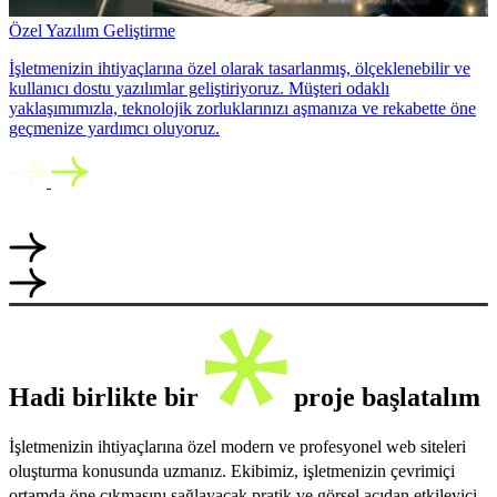
Özel Yazılım Geliştirme
İşletmenizin ihtiyaçlarına özel olarak tasarlanmış, ölçeklenebilir ve
kullanıcı dostu yazılımlar geliştiriyoruz. Müşteri odaklı
yaklaşımımızla, teknolojik zorluklarınızı aşmanıza ve rekabette öne
geçmenize yardımcı oluyoruz.
Hadi birlikte bir
proje başlatalım
İşletmenizin ihtiyaçlarına özel modern ve profesyonel web siteleri
oluşturma konusunda uzmanız. Ekibimiz, işletmenizin çevrimiçi
ortamda öne çıkmasını sağlayacak pratik ve görsel açıdan etkileyici