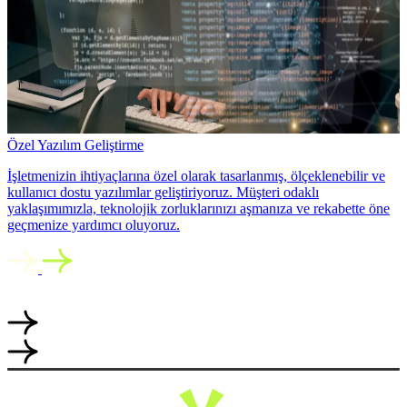
Özel Yazılım Geliştirme
İşletmenizin ihtiyaçlarına özel olarak tasarlanmış, ölçeklenebilir ve
kullanıcı dostu yazılımlar geliştiriyoruz. Müşteri odaklı
yaklaşımımızla, teknolojik zorluklarınızı aşmanıza ve rekabette öne
geçmenize yardımcı oluyoruz.