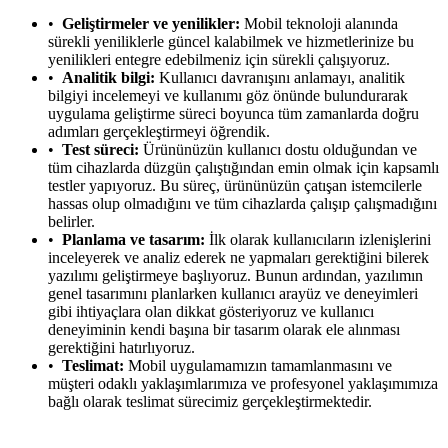
Geliştirmeler ve yenilikler:
Mobil teknoloji alanında
sürekli yeniliklerle güncel kalabilmek ve hizmetlerinize bu
yenilikleri entegre edebilmeniz için sürekli çalışıyoruz.
Analitik bilgi:
Kullanıcı davranışını anlamayı, analitik
bilgiyi incelemeyi ve kullanımı göz önünde bulundurarak
uygulama geliştirme süreci boyunca tüm zamanlarda doğru
adımları gerçekleştirmeyi öğrendik.
Test süreci:
Ürününüzün kullanıcı dostu olduğundan ve
tüm cihazlarda düzgün çalıştığından emin olmak için kapsamlı
testler yapıyoruz. Bu süreç, ürününüzün çatışan istemcilerle
hassas olup olmadığını ve tüm cihazlarda çalışıp çalışmadığını
belirler.
Planlama ve tasarım:
İlk olarak kullanıcıların izlenişlerini
inceleyerek ve analiz ederek ne yapmaları gerektiğini bilerek
yazılımı geliştirmeye başlıyoruz. Bunun ardından, yazılımın
genel tasarımını planlarken kullanıcı arayüz ve deneyimleri
gibi ihtiyaçlara olan dikkat gösteriyoruz ve kullanıcı
deneyiminin kendi başına bir tasarım olarak ele alınması
gerektiğini hatırlıyoruz.
Teslimat:
Mobil uygulamamızın tamamlanmasını ve
müşteri odaklı yaklaşımlarımıza ve profesyonel yaklaşımımıza
bağlı olarak teslimat sürecimiz gerçekleştirmektedir.