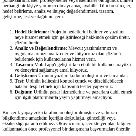
politikalarımız ister profesyoneller veya istemciler olduğunuz bilinen
herhangi bir kişiye yardımcı olmayı amaçlayabilir. Tüm bu süreçler,
hedef belirleme, analiz ve ihtiyaç değerlendirmesi, tasarım,
geliştirme, test ve dağıtımı içerir.
Hedef Belirleme:
Projenin hedeflerini belirler ve yazılımı
neye hizmet etmek için geliştirileceği hakkında çözüm üretir,
çözüm üretir.
Analiz ve Değerlendirme:
Mevcut yazılımlarınızı ve
uygulamalarınızı analiz eder ve ihtiyacınız olan çözümü
belirlemek için kullanıcılarına hizmet verir.
Tasarım:
Mobil app'ı geliştirirken etkili bir kullanıcı arayüzü
ve deneyimi sağlamayı amal kılıyoruz.
Geliştirme:
Ürünün yazılım kodunu oluşturur ve tamamlar.
Test:
Ürünün kalitesini kontrol etmek ve düzeltilebilecek
hataları tespit etmek için kapsamlı testler yapıyoruz.
Dağıtım:
Ürünün pazar hizmetlerine ve pazarlara dahil etmek
için ilgili platformlarda yayın yaptırmayı amaçlıyor.
Bu içerik yapay zeka tarafından oluşturulmuştur ve yalnızca
bilgilendirme amaçlıdır. İçeriğin doğruluğu, güncelliği veya
eksiksizliği garanti edilmez. Okuyucuların, içerikte yer alan bilgileri
kullanmadan önce profesyonel bir danışmana başvurmaları önerilir.