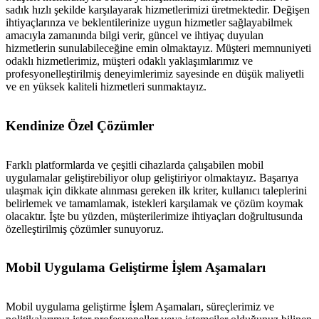
sadık hızlı şekilde karşılayarak hizmetlerimizi üretmektedir. Değişen
ihtiyaçlarınza ve beklentilerinize uygun hizmetler sağlayabilmek
amacıyla zamanında bilgi verir, güncel ve ihtiyaç duyulan
hizmetlerin sunulabileceğine emin olmaktayız. Müşteri memnuniyeti
odaklı hizmetlerimiz, müşteri odaklı yaklaşımlarımız ve
profesyonelleştirilmiş deneyimlerimiz sayesinde en düşük maliyetli
ve en yüksek kaliteli hizmetleri sunmaktayız.
metlerimiz
İletişim
English
Kendinize Özel Çözümler
Farklı platformlarda ve çeşitli cihazlarda çalışabilen mobil
uygulamalar geliştirebiliyor olup geliştiriyor olmaktayız. Başarıya
ulaşmak için dikkate alınması gereken ilk kriter, kullanıcı taleplerini
belirlemek ve tamamlamak, istekleri karşılamak ve çözüm koymak
olacaktır. İşte bu yüzden, müşterilerimize ihtiyaçları doğrultusunda
özelleştirilmiş çözümler sunuyoruz.
Mobil Uygulama Geliştirme İşlem Aşamaları
Mobil uygulama geliştirme İşlem Aşamaları, süreçlerimiz ve