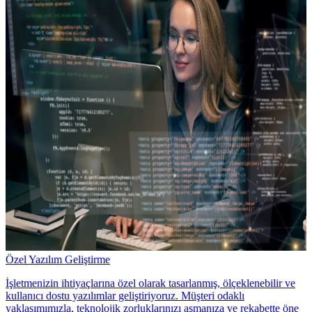
Özel Yazılım Geliştirme
İşletmenizin ihtiyaçlarına özel olarak tasarlanmış, ölçeklenebilir ve
kullanıcı dostu yazılımlar geliştiriyoruz. Müşteri odaklı
yaklaşımımızla, teknolojik zorluklarınızı aşmanıza ve rekabette öne