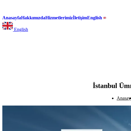
Anasayfa
Hakkımızda
Hizmetlerimiz
İletişim
English
English
İstanbul Üm
Anasay