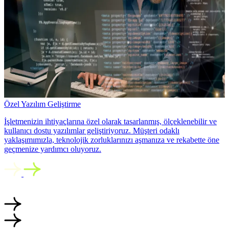
Özel Yazılım Geliştirme
İşletmenizin ihtiyaçlarına özel olarak tasarlanmış, ölçeklenebilir ve
kullanıcı dostu yazılımlar geliştiriyoruz. Müşteri odaklı
yaklaşımımızla, teknolojik zorluklarınızı aşmanıza ve rekabette öne
geçmenize yardımcı oluyoruz.