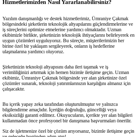
Hizmetlerimizden Nasıl Yararlanabilirsiniz?
Yazılım danışmanlığı ve destek hizmetlerimiz, Ümraniye Çakmak
bölgesindeki şirketlerin teknolojik altyapılarını güçlendirmelerine ve
iş süreçlerini optimize etmelerine yardımcı olmaktadır. Uzman
ekibimizle birlikte, şirketinizin teknolojik ihtiyaçlarını belirleyerek en
uygun çözümleri uyguluyoruz. Bu süreçte, müşterilerimizin her
birine özel bir yaklaşım sergileyerek, onların iş hedeflerine
ulaşmalarına yardımcı oluyoruz.
Şirketinizin teknoloji altyapısını daha ileri taşımak ve iş
verimliliğinizi artırmak için hemen bizimle iletişime geçin. Uzman
ekibimiz, Ümraniye Çakmak bölgesinde yer alan şirketinize özel
çözümler sunarak, teknoloji yatırımlarınızın karşılığını almanız için
çalışacaktır.
Bu içerik yapay zeka tarafından oluşturulmuştur ve yalnızca
bilgilendirme amaçlıdır. İçeriğin doğruluğu, güncelliği veya
metlerimiz
İletişim
English
eksiksizliği garanti edilmez. Okuyucuların, içerikte yer alan bilgileri
kullanmadan önce profesyonel bir danışmana başvurmaları önerilir.
Siz de işletmenize özel bir çözüm arıyorsanız, bizimle iletişime geçin
ve geleceğe bugünden adım atın!