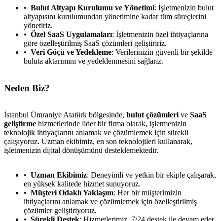
Bulut Altyapı Kurulumu ve Yönetimi
: İşletmenizin bulut
altyapısını kurulumundan yönetimine kadar tüm süreçlerini
yönetiriz.
Özel SaaS Uygulamaları
: İşletmenizin özel ihtiyaçlarına
göre özelleştirilmiş SaaS çözümleri geliştiririz.
Veri Göçü ve Yedekleme
: Verilerinizin güvenli bir şekilde
buluta aktarımını ve yedeklenmesini sağlarız.
Neden Biz?
İstanbul Ümraniye Atatürk bölgesinde,
bulut çözümleri
ve
SaaS
geliştirme
hizmetlerinde lider bir firma olarak, işletmenizin
teknolojik ihtiyaçlarını anlamak ve çözümlemek için sürekli
çalışıyoruz. Uzman ekibimiz, en son teknolojileri kullanarak,
işletmenizin dijital dönüşümünü desteklemektedir.
Uzman Ekibimiz
: Deneyimli ve yetkin bir ekiple çalışarak,
en yüksek kalitede hizmet sunuyoruz.
Müşteri Odaklı Yaklaşım
: Her bir müşterimizin
ihtiyaçlarını anlamak ve çözümlemek için özelleştirilmiş
çözümler geliştiriyoruz.
Sürekli Destek
: Hizmetlerimiz, 7/24 destek ile devam eder.