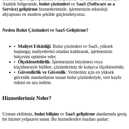
Atatürk bölgesinde,
bulut çözümleri
ve
SaaS (Software as a
Service) geliştirme
hizmetlerimizle, işletmenizin teknoloji
altyapısını en modern şekilde güçlendiriyoruz.
Neden Bulut Çözümleri ve SaaS Geliştirme?
Maliyet Etkinliği
: Bulut çözümleri ve SaaS, yüksek
başlangıç maliyetlerini ortadan kaldırarak, işletmenizin
bütçesini optimize eder.
Ölçeklenebilirlik
: İşletmenizin büyümesi veya
küçülmesiyle birlikte, çözümleriniz de kolayca ölçeklenebilir.
Güvenilirlik ve Güvenlik
: Verileriniz için en yüksek
güvenlik standartlarını sunan bulut çözümleriyle, veri kaybı
riskini en aza indirin.
Hizmetlerimiz Neler?
Uzman ekibimiz,
bulut bilişim
ve
SaaS geliştirme
alanlarında geniş
bir hizmet yelpazesi sunar. Bu hizmetlerden bazıları şunlar: