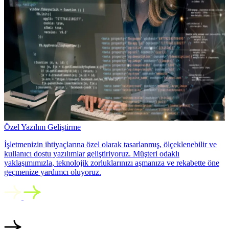
Özel Yazılım Geliştirme
İşletmenizin ihtiyaçlarına özel olarak tasarlanmış, ölçeklenebilir ve
kullanıcı dostu yazılımlar geliştiriyoruz. Müşteri odaklı
yaklaşımımızla, teknolojik zorluklarınızı aşmanıza ve rekabette öne
geçmenize yardımcı oluyoruz.