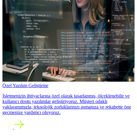
Özel Yazılım Geliştirme
İşletmenizin ihtiyaçlarına özel olarak tasarlanmış, ölçeklenebilir ve
kullanıcı dostu yazılımlar geliştiriyoruz. Müşteri odaklı
yaklaşımımızla, teknolojik zorluklarınızı aşmanıza ve rekabette öne
geçmenize yardımcı oluyoruz.