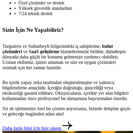
Özel çözümler ve destek
Yüksek güvenlik standartları
7/24 teknik destek
Sizin İçin Ne Yapabiliriz?
Turgutreis ve Sultanbeyli bölgesindeki iş sahiplerine,
bulut
çözümleri
ve
SaaS geliştirme
hizmetlerimizle birlikte, dijitalleşen
dünyada daha güçlü bir konuma gelmenize yardımcı olabiliriz.
Uzman ekibimiz, işinizi anlamak ve size en uygun çözümleri
sunmak için her zaman hazırdır.
Bu içerik yapay zeka tarafından oluşturulmuştur ve yalnızca
bilgilendirme amaçlıdır. İçeriğin doğruluğu, güncelliği veya
eksiksizliği garanti edilmez. Okuyucuların, içerikte yer alan bilgileri
metlerimiz
İletişim
English
kullanmadan önce profesyonel bir danışmana başvurmaları önerilir.
Siz de işletmenize özel bir çözüm arıyorsanız, bizimle iletişime geçin
ve geleceğe bugünden adım atın!
Daha fazla bilgi için bize ulaşın