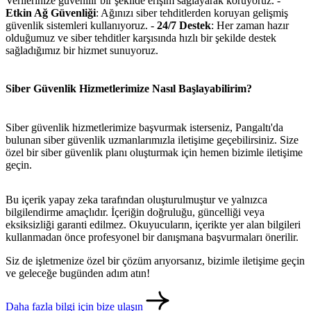
Verilerinize güvenilir bir şekilde erişim sağlayarak koruyoruz. -
Etkin Ağ Güvenliği
: Ağınızı siber tehditlerden koruyan gelişmiş
güvenlik sistemleri kullanıyoruz. -
24/7 Destek
: Her zaman hazır
olduğumuz ve siber tehditler karşısında hızlı bir şekilde destek
sağladığımız bir hizmet sunuyoruz.
Siber Güvenlik Hizmetlerimize Nasıl Başlayabilirim?
Siber güvenlik hizmetlerimize başvurmak isterseniz, Pangaltı'da
bulunan siber güvenlik uzmanlarımızla iletişime geçebilirsiniz. Size
özel bir siber güvenlik planı oluşturmak için hemen bizimle iletişime
geçin.
Bu içerik yapay zeka tarafından oluşturulmuştur ve yalnızca
bilgilendirme amaçlıdır. İçeriğin doğruluğu, güncelliği veya
eksiksizliği garanti edilmez. Okuyucuların, içerikte yer alan bilgileri
metlerimiz
İletişim
English
kullanmadan önce profesyonel bir danışmana başvurmaları önerilir.
Siz de işletmenize özel bir çözüm arıyorsanız, bizimle iletişime geçin
ve geleceğe bugünden adım atın!
Daha fazla bilgi için bize ulaşın