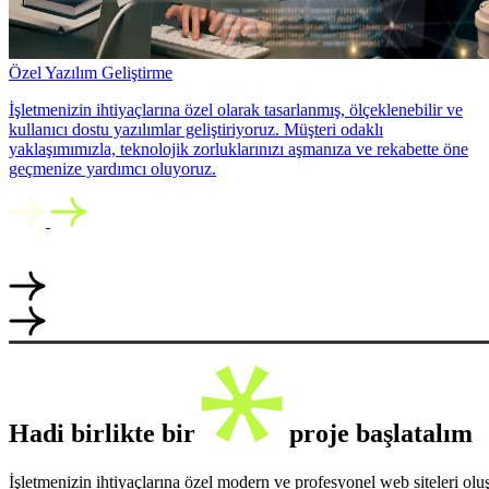
Özel Yazılım Geliştirme
İşletmenizin ihtiyaçlarına özel olarak tasarlanmış, ölçeklenebilir ve
kullanıcı dostu yazılımlar geliştiriyoruz. Müşteri odaklı
yaklaşımımızla, teknolojik zorluklarınızı aşmanıza ve rekabette öne
geçmenize yardımcı oluyoruz.
Hadi birlikte bir
proje başlatalım
İşletmenizin ihtiyaçlarına özel modern ve profesyonel web siteleri ol