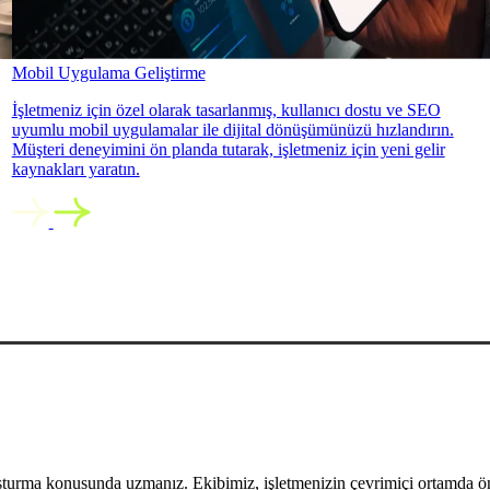
Mobil Uygulama Geliştirme
İşletmeniz için özel olarak tasarlanmış, kullanıcı dostu ve SEO
uyumlu mobil uygulamalar ile dijital dönüşümünüzü hızlandırın.
Müşteri deneyimini ön planda tutarak, işletmeniz için yeni gelir
kaynakları yaratın.
uşturma konusunda uzmanız. Ekibimiz, işletmenizin çevrimiçi ortamda öne