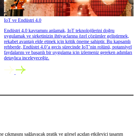
IoT ve Endüstri 4.0
Endüstri 4.0 kavramını anlamak, IoT teknolojilerini doğru
uygulamak ve şirketinizin ihtiyaçlarına özel çözümler geliştirmek,
rekabet avantajı elde etmek için kritik öneme sahiptir. Bu kapsamlı
rehberde, Endüstri 4.0’a geçiş sürecinde IoT’nin rolünü, potansiyel
faydalarını ve başarılı bir uygulama için izlemeniz gereken adımları
detaylıca inceleyeceğiz.
 çıkmasını sağlayacak pratik ve görsel açıdan etkileyici tasarım