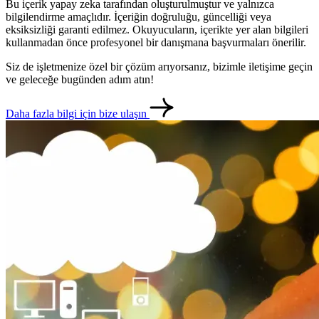
Bu içerik yapay zeka tarafından oluşturulmuştur ve yalnızca
bilgilendirme amaçlıdır. İçeriğin doğruluğu, güncelliği veya
eksiksizliği garanti edilmez. Okuyucuların, içerikte yer alan bilgileri
kullanmadan önce profesyonel bir danışmana başvurmaları önerilir.
Siz de işletmenize özel bir çözüm arıyorsanız, bizimle iletişime geçin
ve geleceğe bugünden adım atın!
Daha fazla bilgi için bize ulaşın
metlerimiz
İletişim
English