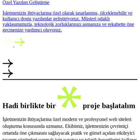
Özel Yazılım Geliştirme
İşletmenizin ihtiyaçlarına özel olarak tasarlanmış, ölçeklenebilir ve
kullanıcı dostu yazılımlar geliştiriyoruz. Müşteri odaklı
yaklaşımımızla, teknolojik zorluklarınızı aşmanıza ve rekabette öne
geçmenize yardımcı oluyoruz.
Hadi birlikte bir
proje başlatalım
İşletmenizin ihtiyaçlarına özel modern ve profesyonel web siteleri
oluşturma konusunda uzmanız. Ekibimiz, işletmenizin çevrimiçi
ortamda öne çıkmasını sağlayacak pratik ve görsel açıdan etkileyici
tasarım çözümleri sunmak için yaratıcı ve teknik becerilerini kullanır.