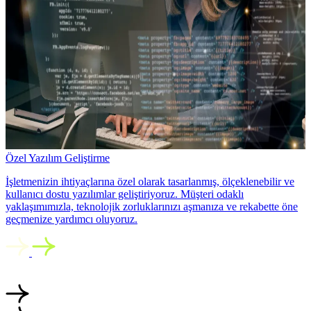
Özel Yazılım Geliştirme
İşletmenizin ihtiyaçlarına özel olarak tasarlanmış, ölçeklenebilir ve
kullanıcı dostu yazılımlar geliştiriyoruz. Müşteri odaklı
yaklaşımımızla, teknolojik zorluklarınızı aşmanıza ve rekabette öne
geçmenize yardımcı oluyoruz.