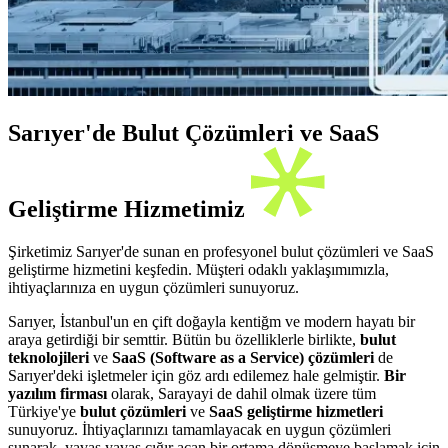
Sarıyer'de Bulut Çözümleri ve SaaS
Geliştirme Hizmetimiz
Şirketimiz Sarıyer'de sunan en profesyonel bulut çözümleri ve SaaS
geliştirme hizmetini keşfedin. Müşteri odaklı yaklaşımımızla,
ihtiyaçlarınıza en uygun çözümleri sunuyoruz.
Sarıyer, İstanbul'un en çift doğayla kentiğm ve modern hayatı bir
araya getirdiği bir semttir. Bütün bu özelliklerle birlikte,
bulut
teknolojileri
ve
SaaS (Software as a Service) çözümleri
de
Sarıyer'deki işletmeler için göz ardı edilemez hale gelmiştir.
Bir
yazılım firması
olarak, Sarayayi de dahil olmak üzere tüm
Türkiye'ye
bulut çözümleri
ve
SaaS geliştirme hizmetleri
sunuyoruz. İhtiyaçlarınızı tamamlayacak en uygun çözümleri
sunarak, yavaş yavaş çığır açan bir ortama dönüşmeye başlamak için