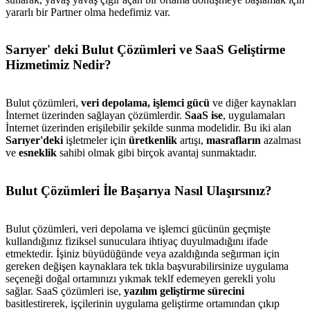
yararlı bir Partner olma hedefimiz var.
Sarıyer' deki Bulut Çözümleri ve SaaS Geliştirme
Hizmetimiz Nedir?
Bulut çözümleri,
veri depolama, işlemci gücü
ve diğer kaynakları
İnternet üzerinden sağlayan çözümlerdir.
SaaS ise
, uygulamaları
İnternet üzerinden erişilebilir şekilde sunma modelidir. Bu iki alan
Sarıyer'deki
işletmeler için
üretkenlik
artışı,
masrafların
azalması
ve
esneklik
sahibi olmak gibi birçok avantaj sunmaktadır.
Bulut Çözümleri İle Başarıya Nasıl Ulaşırsınız?
Bulut çözümleri, veri depolama ve işlemci gücünün geçmişte
kullandığınız fiziksel sunuculara ihtiyaç duyulmadığını ifade
etmektedir. İşiniz büyüdüğünde veya azaldığında seğırman için
gereken değişen kaynaklara tek tıkla başvurabilirsinize uygulama
seçeneği doğal ortamınızı yıkmak teklf edemeyen gerekli yolu
sağlar. SaaS çözümleri ise,
yazılım geliştirme sürecini
basitlestirerek, işçilerinin uygulama geliştirme ortamından çıkıp