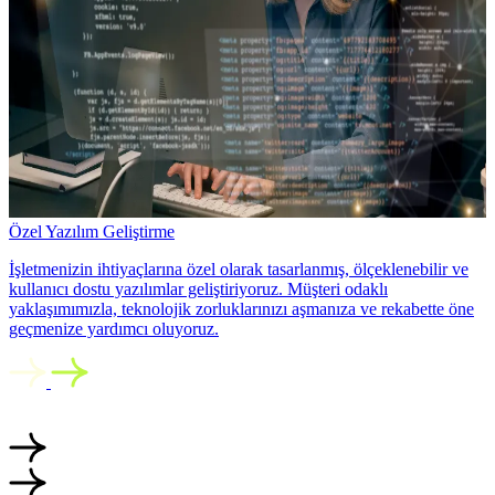
Özel Yazılım Geliştirme
İşletmenizin ihtiyaçlarına özel olarak tasarlanmış, ölçeklenebilir ve
kullanıcı dostu yazılımlar geliştiriyoruz. Müşteri odaklı
yaklaşımımızla, teknolojik zorluklarınızı aşmanıza ve rekabette öne
geçmenize yardımcı oluyoruz.