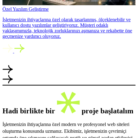
Özel Yazılım Geliştirme
İşletmenizin ihtiyaçlarına özel olarak tasarlanmış, ölçeklenebilir ve
kullanıcı dostu yazılımlar geliştiriyoruz. Müşteri odaklı
yaklaşımımızla, teknolojik zorluklarınızı aşmanıza ve rekabette öne
geçmenize yardımcı oluyoruz.
Hadi birlikte bir
proje başlatalım
İşletmenizin ihtiyaçlarına özel modern ve profesyonel web siteleri
oluşturma konusunda uzmanız. Ekibimiz, işletmenizin çevrimiçi
ortamda öne çıkmasını sağlayacak pratik ve görsel açıdan etkileyici