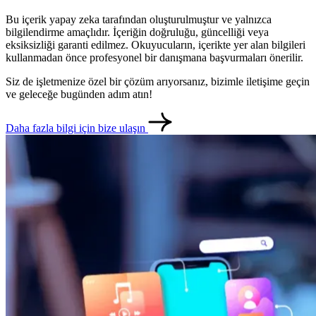
Bu içerik yapay zeka tarafından oluşturulmuştur ve yalnızca
bilgilendirme amaçlıdır. İçeriğin doğruluğu, güncelliği veya
eksiksizliği garanti edilmez. Okuyucuların, içerikte yer alan bilgileri
kullanmadan önce profesyonel bir danışmana başvurmaları önerilir.
Siz de işletmenize özel bir çözüm arıyorsanız, bizimle iletişime geçin
ve geleceğe bugünden adım atın!
Daha fazla bilgi için bize ulaşın
metlerimiz
İletişim
English