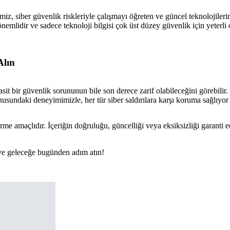
rimiz, siber güvenlik riskleriyle çalışmayı öğreten ve güncel teknolojiler
nemlidir ve sadece teknoloji bilgisi çok üst düzey güvenlik için yeterli 
Alın
basit bir güvenlik sorununun bile son derece zarif olabileceğini görebilir
onusundaki deneyimimizle, her tür siber saldırılara karşı koruma sağlıyor 
rme amaçlıdır. İçeriğin doğruluğu, güncelliği veya eksiksizliği garanti 
n ve geleceğe bugünden adım atın!