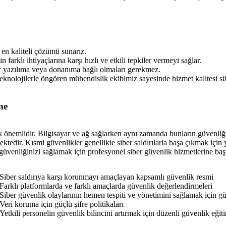
en kaliteli çözümü sunarız.
 farklı ihtiyaçlarına karşı hızlı ve etkili tepkiler vermeyi sağlar.
 bir yazılıma veya donanıma bağlı olmaları gerekmez.
knolojilerle öngören mühendislik ekibimiz sayesinde hizmet kalitesi sürek
me
ok önemlidir. Bilgisayar ve ağ sağlarken aynı zamanda bunların güvenliğ
ktedir. Kısmi güvenlikler genellikle siber saldırılarla başa çıkmak için y
ilgi güvenliğinizi sağlamak için profesyonel siber güvenlik hizmetlerine 
Siber saldırıya karşı korunmayı amaçlayan kapsamlı güvenlik resmi
Farklı platformlarda ve farklı amaçlarda güvenlik değerlendirmeleri
Siber güvenlik olaylarının hemen tespiti ve yönetimini sağlamak için g
Veri koruma için güçlü şifre politikaları
Yetkili personelin güvenlik bilincini artırmak için düzenli güvenlik eğit