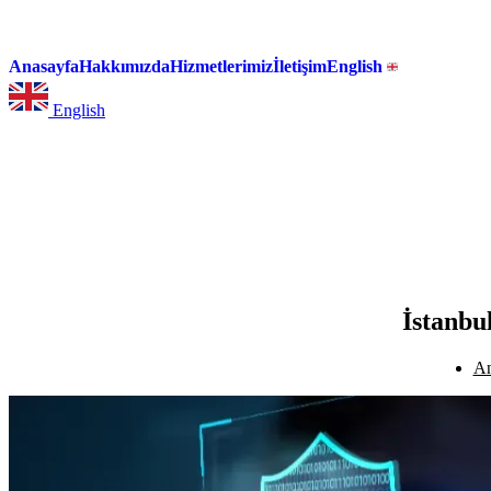
Anasayfa
Hakkımızda
Hizmetlerimiz
İletişim
English
English
İstanbu
An