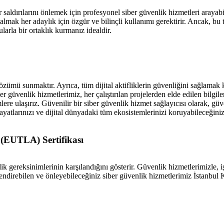
saldırılarını önlemek için profesyonel siber güvenlik hizmetleri arayabi
almak her adaylık için özgür ve bilinçli kullanımı gerektirir. Ancak, bu
arla bir ortaklık kurmanız idealdir.
li çözümü sunmaktır. Ayrıca, tüm dijital aktifliklerin güvenliğini sağlam
üvenlik hizmetlerimiz, her çalıştırılan projelerden elde edilen bilgile
lere ulaşırız. Güvenilir bir siber güvenlik hizmet sağlayıcısı olarak, g
 hayatlarınızı ve dijital dünyadaki tüm ekosistemlerinizi koruyabileceğin
 (EUTLA) Sertifikası
venlik gereksinimlerinin karşılandığını gösterir. Güvenlik hizmetlerimizl
ğerlendirebilen ve önleyebileceğiniz siber güvenlik hizmetlerimiz İstanb