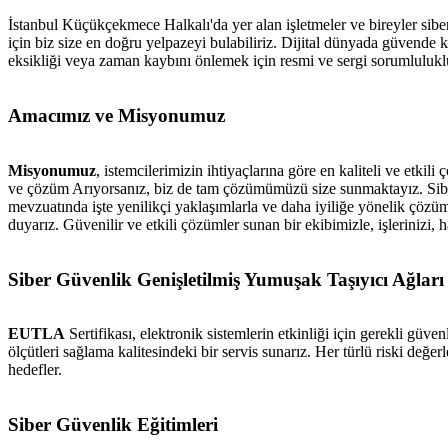
İstanbul Küçükçekmece Halkalı'da yer alan işletmeler ve bireyler siber 
için biz size en doğru yelpazeyi bulabiliriz. Dijital dünyada güvende k
eksikliği veya zaman kaybını önlemek için resmi ve sergi sorumluluklul
Amacımız ve Misyonumuz
Misyonumuz
, istemcilerimizin ihtiyaçlarına göre en kaliteli ve etki
ve çözüm Arıyorsanız, biz de tam çözümümüzü size sunmaktayız. Siber g
mevzuatında işte yenilikçi yaklaşımlarla ve daha iyiliğe yönelik çözüm
duyarız. Güvenilir ve etkili çözümler sunan bir ekibimizle, işlerinizi,
Siber Güvenlik Genişletilmiş Yumuşak Taşıyıcı Ağları
EUTLA
Sertifikası, elektronik sistemlerin etkinliği için gerekli gü
ölçütleri sağlama kalitesindeki bir servis sunarız. Her türlü riski de
hedefler.
Siber Güvenlik Eğitimleri