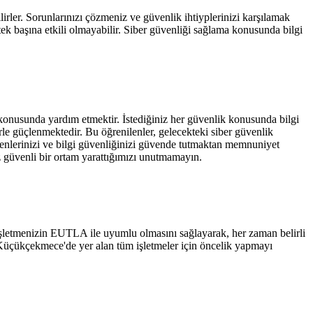
lirler. Sorunlarınızı çözmeniz ve güvenlik ihtiyplerinizi karşılamak
 tek başına etkili olmayabilir. Siber güvenliği sağlama konusunda bilgi
ak konusunda yardım etmektir. İstediğiniz her güvenlik konusunda bilgi
rle güçlenmektedir. Bu öğrenilenler, gelecekteki siber güvenlik
üvenlerinizi ve bilgi güvenliğinizi güvende tutmaktan memnuniyet
iz güvenli bir ortam yarattığımızı unutmamayın.
e, işletmenizin EUTLA ile uyumlu olmasını sağlayarak, her zaman belirli
ul Küçükçekmece'de yer alan tüm işletmeler için öncelik yapmayı