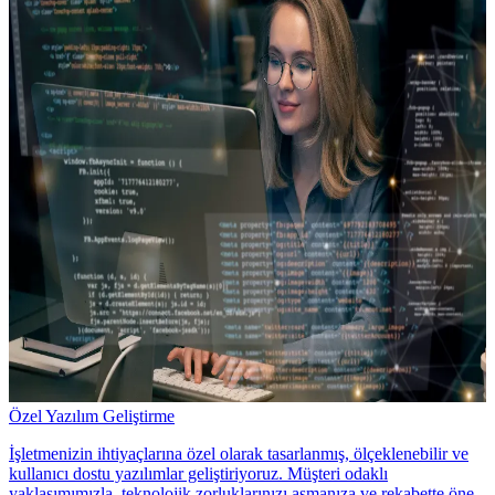
Özel Yazılım Geliştirme
İşletmenizin ihtiyaçlarına özel olarak tasarlanmış, ölçeklenebilir ve
kullanıcı dostu yazılımlar geliştiriyoruz. Müşteri odaklı
yaklaşımımızla, teknolojik zorluklarınızı aşmanıza ve rekabette öne