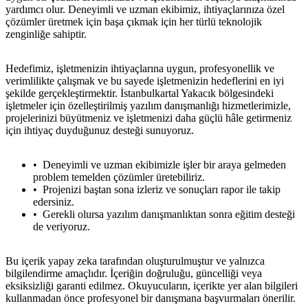
yardımcı olur. Deneyimli ve uzman ekibimiz, ihtiyaçlarınıza özel
çözümler üretmek için başa çıkmak için her türlü teknolojik
zenginliğe sahiptir.
Hedefimiz, işletmenizin ihtiyaçlarına uygun, profesyonellik ve
verimlilikte çalışmak ve bu sayede işletmenizin hedeflerini en iyi
şekilde gerçekleştirmektir. İstanbulkartal Yakacık bölgesindeki
işletmeler için özelleştirilmiş yazılım danışmanlığı hizmetlerimizle,
projelerinizi büyütmeniz ve işletmenizi daha güçlü hâle getirmeniz
için ihtiyaç duyduğunuz desteği sunuyoruz.
Deneyimli ve uzman ekibimizle işler bir araya gelmeden
problem temelden çözümler üretebiliriz.
Projenizi baştan sona izleriz ve sonuçları rapor ile takip
edersiniz.
Gerekli olursa yazılım danışmanlıktan sonra eğitim desteği
de veriyoruz.
Bu içerik yapay zeka tarafından oluşturulmuştur ve yalnızca
bilgilendirme amaçlıdır. İçeriğin doğruluğu, güncelliği veya
eksiksizliği garanti edilmez. Okuyucuların, içerikte yer alan bilgileri
kullanmadan önce profesyonel bir danışmana başvurmaları önerilir.