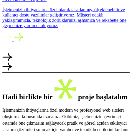
İşletmenizin ihtiyaçlarına özel olarak tasarlanmış, ölçeklenebilir ve
kullanıcı dostu yazılımlar geliştiriyoruz. Müşteri odaklı
yaklaşımımızla, teknolojik zorluklarınızı aşmanıza ve rekabette öne
geçmenize yardımcı oluyoruz.
Hadi birlikte bir
proje başlatalım
İşletmenizin ihtiyaçlarına özel modern ve profesyonel web siteleri
oluşturma konusunda uzmanız. Ekibimiz, işletmenizin çevrimiçi
ortamda öne çıkmasını sağlayacak pratik ve görsel açıdan etkileyici
tasarım çözümleri sunmak için yaratıcı ve teknik becerilerini kullanır.