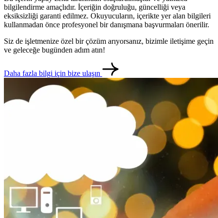
bilgilendirme amaçlıdır. İçeriğin doğruluğu, güncelliği veya
eksiksizliği garanti edilmez. Okuyucuların, içerikte yer alan bilgileri
kullanmadan önce profesyonel bir danışmana başvurmaları önerilir.
Siz de işletmenize özel bir çözüm arıyorsanız, bizimle iletişime geçin
ve geleceğe bugünden adım atın!
Daha fazla bilgi için bize ulaşın
metlerimiz
İletişim
English